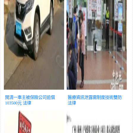
閩清一車主被保險公司追償
醫療資訊泄露需制度技術雙防
103500元
法律
法律