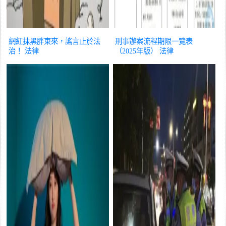
網紅抹黑胖東來，謠言止於法
刑事辦案流程期限一覽表
治！
法律
（2025年版）
法律