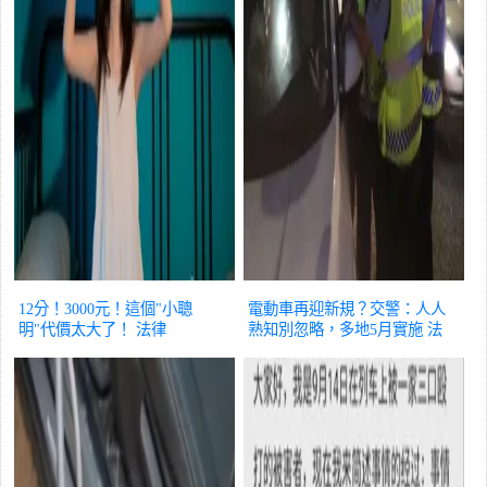
12分！3000元！這個"小聰
電動車再迎新規？交警：人人
明"代價太大了！
法律
熟知別忽略，多地5月實施
法
律