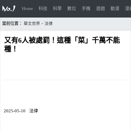
Home
科技
科學
數位
手機
遊戲
動漫
漫
當前位置：
華文世界
法律
>
又有6人被處罰！這種「菜」千萬不能
種！
2025-05-10
法律