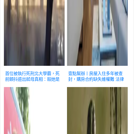
首位被執行死刑北大學霸，死
壹點幫辦丨房屋入住多年被查
前顫抖道出弒母真相：殺她是
封，購房合約缺失維權難
法律
偉大成全
法律