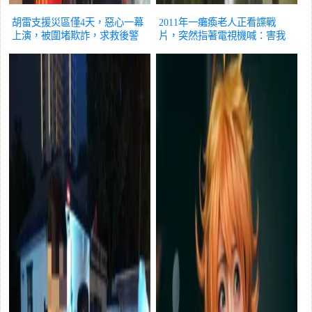
胡雷支援災區僅4天，惡心一幕
2011年一癱瘓老人正看諜戰
上演，被圍堵欺詐，求救後警
片，突然指著電視機喊：害我
方介入
法律
的人就是他
法律