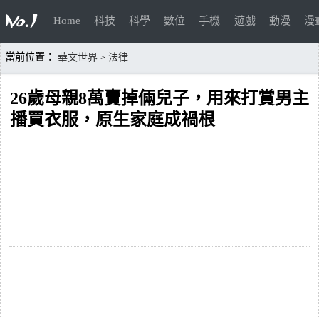
Home
科技
科學
數位
手機
遊戲
動漫
漫
當前位置：
華文世界
法律
>
26歲母親8萬賣掉倆兒子，用來打賞男主
播買衣服，原生家庭成禍根