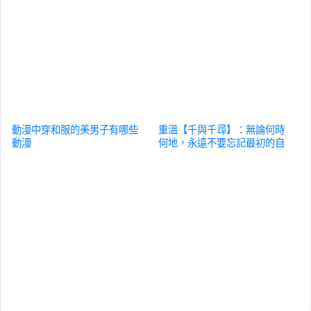
動漫中穿和服的美男子有哪些
重溫【千與千尋】：無論何時
動漫
何地，永遠不要忘記最初的自
己！
動漫