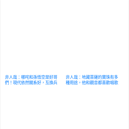
非人哉：哪咤和孫悟空是好哥
非人哉：地藏菩薩的寶珠有多
們！現代依然關系好，互換兵
種用途，他和觀音都喜歡唱歌
器玩得嗨
動漫
動漫