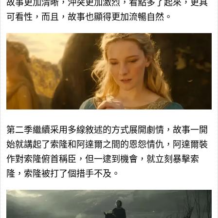
故事更加清晰，沖突更加激烈，看點多了起來，更具
可看性，而且，故事也顯得更加流暢自然。
第二季繼續采用多線敘述的方式展開劇情，故事一開
始就講起了索隆和阿達爾之間的恩怨情仇，阿達爾裝
作對索隆俯首稱臣，但一逮到機會，就立刻暴擊索
隆，索隆被打了個措手不及。