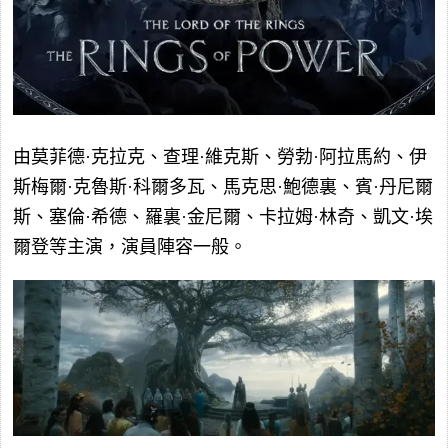
由莫菲德·克拉克、查理·維克斯、勞勃·阿拉馬約、伊
斯梅爾·克魯斯·科爾多瓦、馬克思·鮑德裏、賓·丹尼爾
斯、塞倫·希德、羅裏·金尼爾、卡拉姆·林奇、凱文·埃
爾登等主演，演員陣容一般。