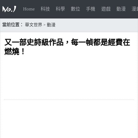
Home
科技
科學
數位
手機
遊戲
動漫
漫
當前位置：
華文世界
動漫
>
又一部史詩級作品，每一幀都是經費在
燃燒！