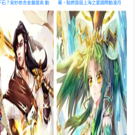
下石？安妙依含金量提高
動
幕，點燃首屆上海之夏國際動漫月
動漫