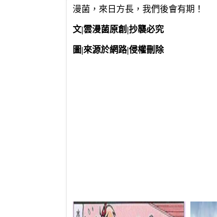
漫菌，來日方長，我們後會有期！
文|雲漫菌原創|抄襲必究
圖|來源於網路|侵權刪除