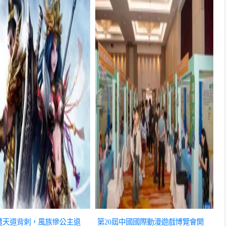
遭天道背刺，風族慘公主退
第20屆中國國際動漫遊戲博覽會開