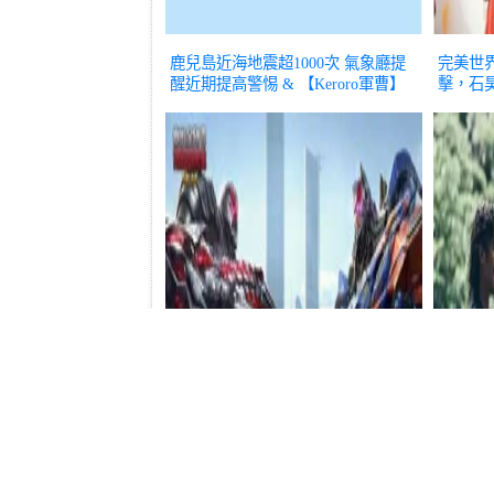
鹿兒島近海地震超1000次 氣象廳提
完美世
醒近期提高警惕 & 【Keroro軍曹】
擊，石
新作劇場版
動漫