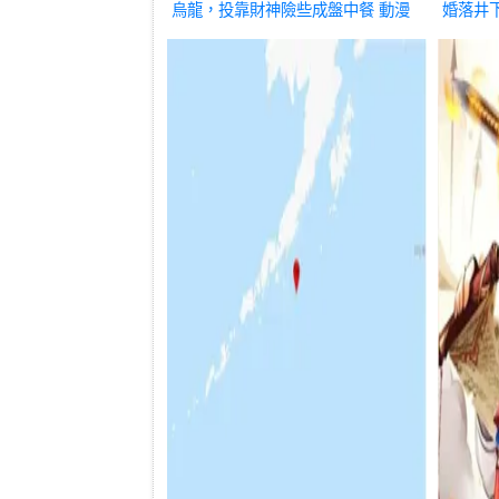
烏龍，投靠財神險些成盤中餐
動漫
婚落井
漫