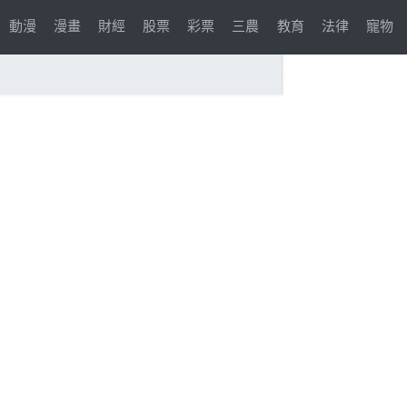
動漫
漫畫
財經
股票
彩票
三農
教育
法律
寵物