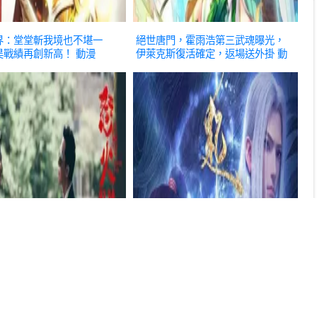
界：堂堂斬我境也不堪一
絕世唐門，霍雨浩第三武魂曝光，
昊戰績再創新高！
動漫
伊萊克斯復活確定，返場送外掛
動
漫