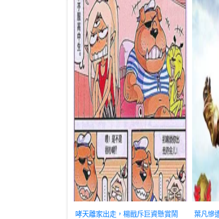
哮天離家出走，楊戩斥巨資懸賞鬧
葉凡慘