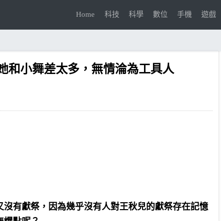
Home
科技
科學
數位
手機
遊戲
她和小舞差太多，無情淪為工具人
又沒有獻祭，因為幾乎沒有人對王秋兒的獻祭存在記憶