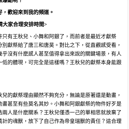
無爆點呢？
好，歡迎來到我的頻道。
，請大家合理安排時間>
許只有王秋兒、小舞和阿銀了，而前者是最近才獻祭
分別獻祭給了唐三和唐昊。對比之下，從直觀感受看，
幾乎沒有什麽感人甚至值得拿出來說的關鍵場景，有人
一低的體現，可完全是這樣嗎？王秋兒的獻祭本身能跟
秋兒的獻祭理由顯然不夠充分，無論是原著還是動畫，
動畫甚至有些莫名其妙。小舞和阿銀獻祭的物件好歹是
浩兩人是什麽關系？王秋兒僅憑一己的單相思就放棄了
萬計的魂獸，放下了自己作為帝皇瑞獸的責任？這合理