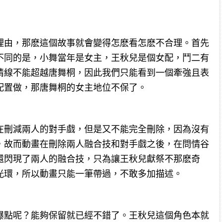
理由，那麽這個故事就會變得怎麽看怎麽不合理。首先
不同的是，小舞當年是女主，王秋兒是個女配，鬥二有
情線不能超越唐舞桐，因此我們只能看到一個牽強且表
配置做，那唐舞桐的女主地位不保了。
在刪減兩人的對手戲，但是又不能完全刪除，因為沒有
，故而動畫在刪除兩人融合技和對手戲之後，在問情谷
還閃現了兩人的融合技，只為讓王秋兒獻祭不那麽奇
光環，所以動畫只能一筆帶過，不敢多加描述。
爆點呢？能夠保留就已經不錯了。王秋兒這個角色本就