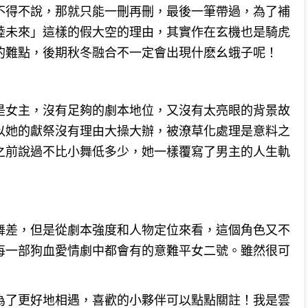
不得不說，那就只能一刪再刪，最後一筆帶過，為了補
陸未來」這樣的假大空的理由，其實作在玄機也是騎虎
的難點，後期秋冬融合不一定會出現什麽幺蛾子呢！
是女主，沒有足夠的劇本地位，又沒有太亮眼的背景故
以她的獻祭沒有理由大操大辦，被潦草化處理是意料之
之前說過不比小舞低多少，她一樣覆寫了男主的人生軌
舞差，但是從劇本強度和人物定位來看，這個角色又不
每一部狗血愛情劇中都會有的意難平女二號。雖然很可
為了更好地相遇，喜歡的小夥伴可以點點關註！我是雲