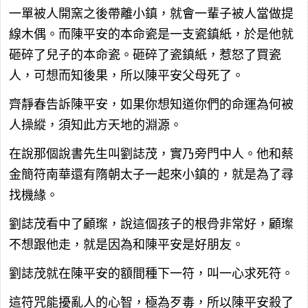
一單被人開窯之後帶離小鎮，就會一輩子被人當做提
線木偶。而陳平安的本命瓷是一支瓷鎮紙，於是他就
砸碎了兒子的本命瓷。砸碎了瓷鎮紙，惹怒了買瓷
人，可想而知後果，所以陳平安父母死了。
齊靜春告訴陳平安，如果你想知道你們的命運為何被
人操縱，須知此方天地的淵源。
在說那個說書先生叫劉誌茂，實乃旁門中人。他和蔡
金簡符南華還有隋朝太子一起來小鎮的，就是為了尋
找機緣。
劉誌茂看中了顧璨，說這個孩子的根骨非常好，顧璨
不想跟他走，就是因為和陳平安是好朋友。
劉誌茂就在陳平安的額間種下一符，叫一心求死符。
這符咒能擾亂人的心智，極為歹毒，所以陳平安殺了