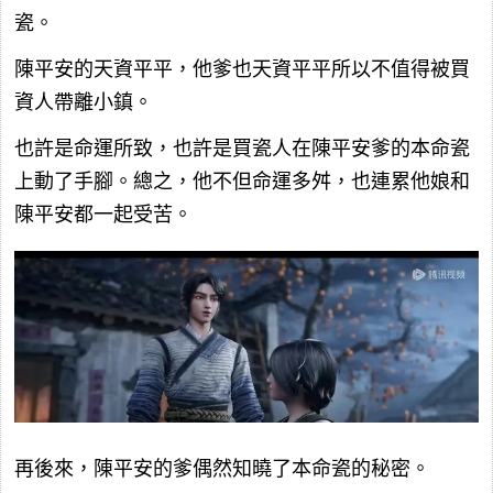
瓷。
陳平安的天資平平，他爹也天資平平所以不值得被買
資人帶離小鎮。
也許是命運所致，也許是買瓷人在陳平安爹的本命瓷
上動了手腳。總之，他不但命運多舛，也連累他娘和
陳平安都一起受苦。
再後來，陳平安的爹偶然知曉了本命瓷的秘密。