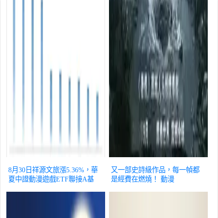
8月30日祥源文旅漲5.36%，華
又一部史詩級作品，每一幀都
夏中證動漫遊戲ETF聯接A基
是經費在燃燒！
動漫
金重倉該股
動漫