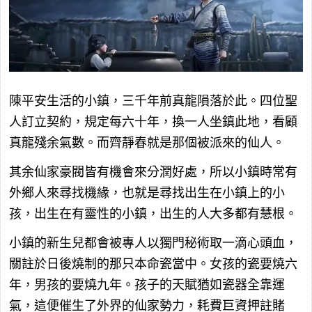
陳平安生活的小鎮，三千年前真龍隕落於此。四位聖
人訂立契約，規定每六十年，換一人坐鎮此地，看顧
真龍殘余氣數。而齊靜春就是那個被派來的仙人。
其余仙家豪閥皆有機會來分潤好處，所以小鎮時常有
外鄉人來尋找機緣，也就是尋找出生在小鎮上的小
孩，出生在有靈性的小鎮，出生的人大多都有慧根。
小鎮的新生兒都會被專人以獨門秘術取一滴心頭血，
關註於日後燒制的那只本命瓷當中。女孩的瓷要燒六
年，男孩的要燒九年。孩子的天賦猶如瓷器全靠運
氣，這便催生了外界的仙家勢力，耗費巨資押註賭