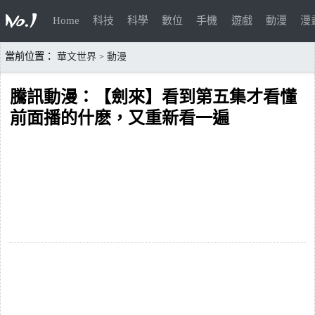
Home
科技
科學
數位
手機
遊戲
動漫
漫
當前位置：
華文世界
動漫
>
騰訊動漫：【劍來】看到第五集才看懂
前面播的什麽，又重新看一遍