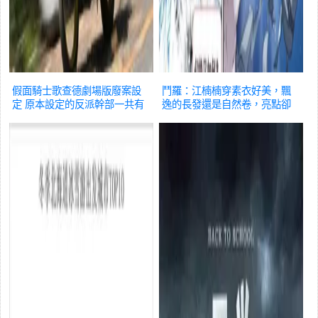
假面騎士歌查德劇場版廢案設
鬥羅：江楠楠穿素衣好美，飄
定 原本設定的反派幹部一共有
逸的長發還是自然卷，亮點卻
四個人
動漫
在徐三石
動漫