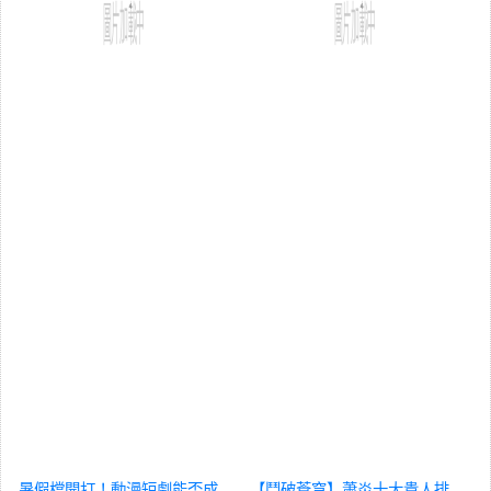
暑假檔開打！動漫短劇能否成
【鬥破蒼穹】蕭炎十大貴人排