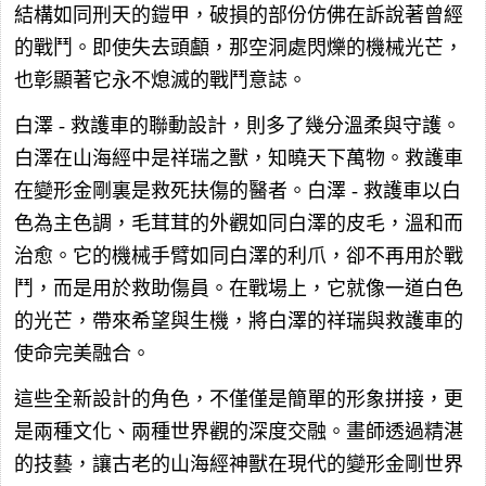
結構如同刑天的鎧甲，破損的部份仿佛在訴說著曾經
的戰鬥。即使失去頭顱，那空洞處閃爍的機械光芒，
也彰顯著它永不熄滅的戰鬥意誌。
白澤 - 救護車的聯動設計，則多了幾分溫柔與守護。
白澤在山海經中是祥瑞之獸，知曉天下萬物。救護車
在變形金剛裏是救死扶傷的醫者。白澤 - 救護車以白
色為主色調，毛茸茸的外觀如同白澤的皮毛，溫和而
治愈。它的機械手臂如同白澤的利爪，卻不再用於戰
鬥，而是用於救助傷員。在戰場上，它就像一道白色
的光芒，帶來希望與生機，將白澤的祥瑞與救護車的
使命完美融合。
這些全新設計的角色，不僅僅是簡單的形象拼接，更
是兩種文化、兩種世界觀的深度交融。畫師透過精湛
的技藝，讓古老的山海經神獸在現代的變形金剛世界