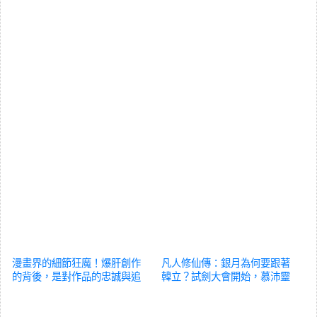
漫畫界的細節狂魔！爆肝創作
凡人修仙傳：銀月為何要跟著
的背後，是對作品的忠誠與追
韓立？試劍大會開始，慕沛靈
求！
動漫
參與
動漫