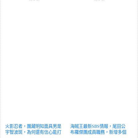
火影忍者，團藏明知面具男是
海賊王最新SBS情報，尾田公
宇智波斑，為何還有信心能打
布羅傑團成員職務，新增多個
贏呢？
動漫
職業
動漫