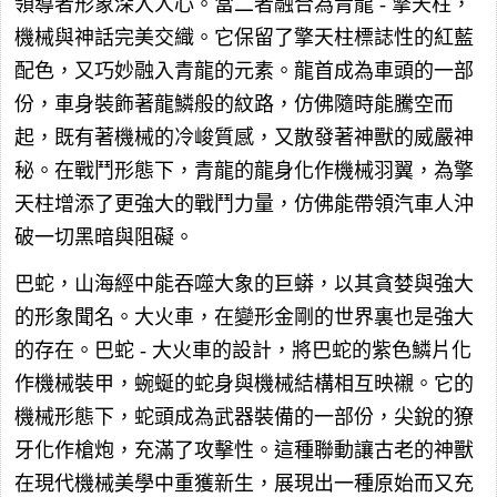
領導者形象深入人心。當二者融合為青龍 - 擎天柱，
機械與神話完美交織。它保留了擎天柱標誌性的紅藍
配色，又巧妙融入青龍的元素。龍首成為車頭的一部
份，車身裝飾著龍鱗般的紋路，仿佛隨時能騰空而
起，既有著機械的冷峻質感，又散發著神獸的威嚴神
秘。在戰鬥形態下，青龍的龍身化作機械羽翼，為擎
天柱增添了更強大的戰鬥力量，仿佛能帶領汽車人沖
破一切黑暗與阻礙。
巴蛇，山海經中能吞噬大象的巨蟒，以其貪婪與強大
的形象聞名。大火車，在變形金剛的世界裏也是強大
的存在。巴蛇 - 大火車的設計，將巴蛇的紫色鱗片化
作機械裝甲，蜿蜒的蛇身與機械結構相互映襯。它的
機械形態下，蛇頭成為武器裝備的一部份，尖銳的獠
牙化作槍炮，充滿了攻擊性。這種聯動讓古老的神獸
在現代機械美學中重獲新生，展現出一種原始而又充