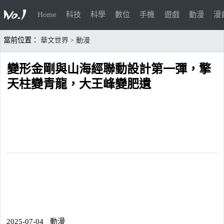
Home
科技
科學
數位
手機
遊戲
動漫
漫
當前位置：
華文世界
動漫
>
變形金剛與山海經聯動設計第一彈，擎
天柱變青龍，大王峰變肥遺
2025-07-04
動漫