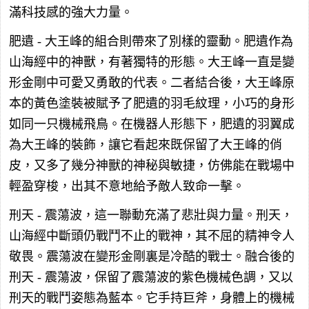
滿科技感的強大力量。
肥遺 - 大王峰的組合則帶來了別樣的靈動。肥遺作為
山海經中的神獸，有著獨特的形態。大王峰一直是變
形金剛中可愛又勇敢的代表。二者結合後，大王峰原
本的黃色塗裝被賦予了肥遺的羽毛紋理，小巧的身形
如同一只機械飛鳥。在機器人形態下，肥遺的羽翼成
為大王峰的裝飾，讓它看起來既保留了大王峰的俏
皮，又多了幾分神獸的神秘與敏捷，仿佛能在戰場中
輕盈穿梭，出其不意地給予敵人致命一擊。
刑天 - 震蕩波，這一聯動充滿了悲壯與力量。刑天，
山海經中斷頭仍戰鬥不止的戰神，其不屈的精神令人
敬畏。震蕩波在變形金剛裏是冷酷的戰士。融合後的
刑天 - 震蕩波，保留了震蕩波的紫色機械色調，又以
刑天的戰鬥姿態為藍本。它手持巨斧，身體上的機械