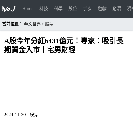
Home
科技
科學
數位
手機
遊戲
動漫
漫
當前位置：
華文世界
股票
>
A股今年分紅6431億元！專家：吸引長
期資金入市｜宅男財經
2024-11-30
股票