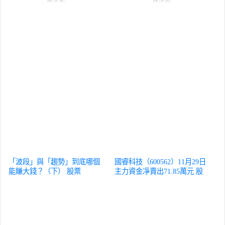
「波段」與「趨勢」到底哪個
國睿科技（600562）11月29日
能賺大錢？（下）
股票
主力資金凈賣出71.85萬元
股
票