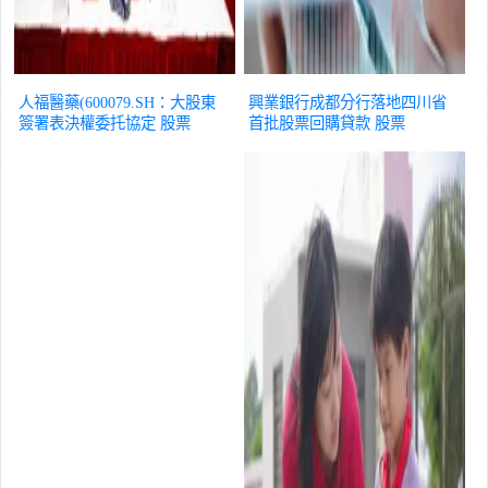
人福醫藥(600079.SH：大股東
興業銀行成都分行落地四川省
簽署表決權委托協定
股票
首批股票回購貸款
股票