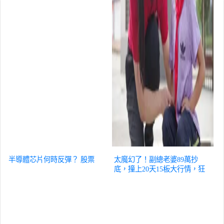
半導體芯片何時反彈？
股票
太魔幻了！副總老婆89萬抄
底，撞上20天15板大行情，狂
賺340萬！結果因為減持太快，
構成短線交易…
股票