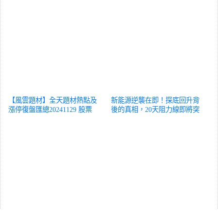
【風雲題材】全天題材熱點及
新能源逆襲在即！探底回升背
漲停復盤匯總20241129
股票
後的真相，20天阻力線即將突
破！
股票