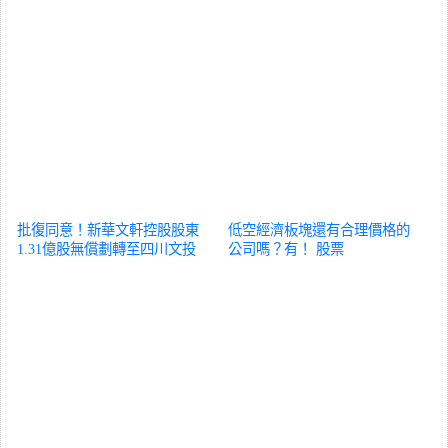
批復同意！新華文軒控股股東
低空經濟板塊還有合理價格的
1.31億股無償劃轉至四川文投
公司嗎？有！
股票
集團
股票