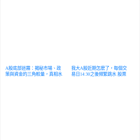
A股底部迷霧：揭秘市場、政
我大A股近期怎麽了，每個交
策與資金的三角較量，真相水
易日14:30之後頻繁跳水
股票
落石出？
股票