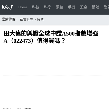
Home
科技
科學
數位
手機
遊戲
動漫
漫
當前位置：
華文世界
股票
>
田大偉的興證全球中證A500指數增強
A（022473）值得買嗎？