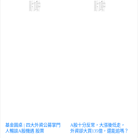
基金圓桌 | 四大外資公募掌門
A股十分反常，大漲後低走，
人暢談A股機遇
股票
外資卻大買135億，還能追嗎？
股票