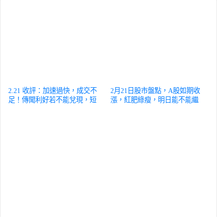
2.21 收評：加速過快，成交不
2月21日股市盤點，A股如期收
足！傳聞利好若不能兌現，短
漲，紅肥綠瘦，明日能不能繼
線將回落
股票
續漲？
股票