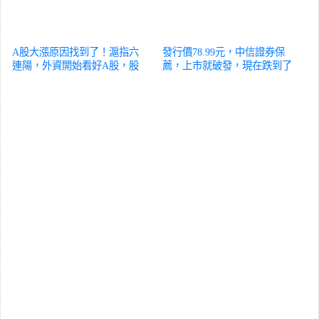
A股大漲原因找到了！滬指六
發行價78.99元，中信證券保
連陽，外資開始看好A股，股
薦，上市就破發，現在跌到了
民踏空了？
股票
50元！
股票