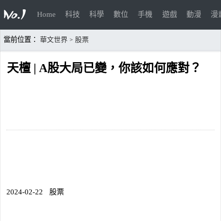
Home
科技
科學
數位
手機
遊戲
動漫
漫
當前位置：
華文世界
股票
>
天檀 | A股大局已變，你該如何應對？
2024-02-22
股票