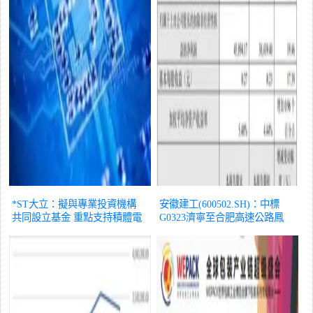
*ST大立：擬與專業投資機構
安徽建工(600502.SH)：中標
共同設立基金 重點支持積體電
G0323濟寧至合肥高速公路鳳
路、深海空天等領域
股票
陽至定遠段特許經營者等計畫
股票