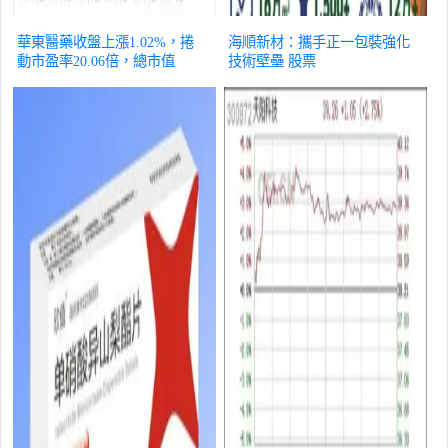
華東醫藥收盤上漲1.02%，捲
海順新材：攜手正一包裝強化
動市盈率20.06倍，總市值
技術壁壘
股票
715.14億元
股票