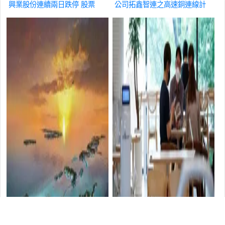
興業股份連續兩日跌停
股票
公司拓鑫智連之高速銅連線計
畫已正式投產
股票