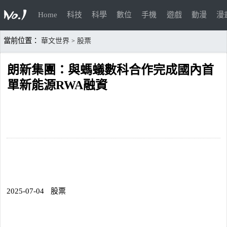
Home
科技
科學
數位
手機
遊戲
動漫
漫
當前位置：
華文世界
股票
>
朗新集團：與螞蟻數科合作完成國內首
單新能源RWA融資
2025-07-04
股票