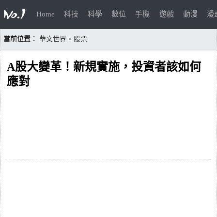
Home
科技
科學
數位
手機
遊戲
動漫
漫
當前位置：
華文世界
股票
>
A股大變革！新規實施，投資者該如何
應對