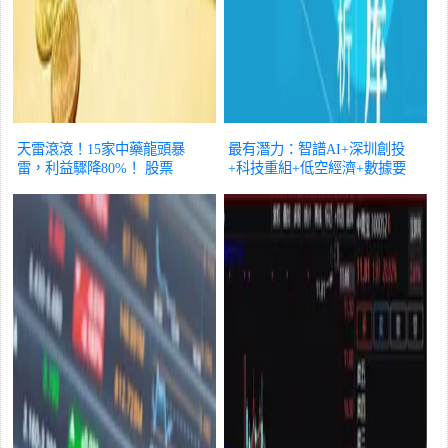
天雷滾滾！15家中藥龍頭暴
最有潛力：智譜AI+深圳創投
雷，利益驟降80%！
股票
+科技重組+低空經濟+數據要
素+光芯片
股票