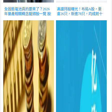
全固態電池真的要來了？2026
高盛持股曝光！布局A股，重
年量產相關概念龍頭股一覽
股
倉26只，新進78只，均成前十
票
大股東！
股票