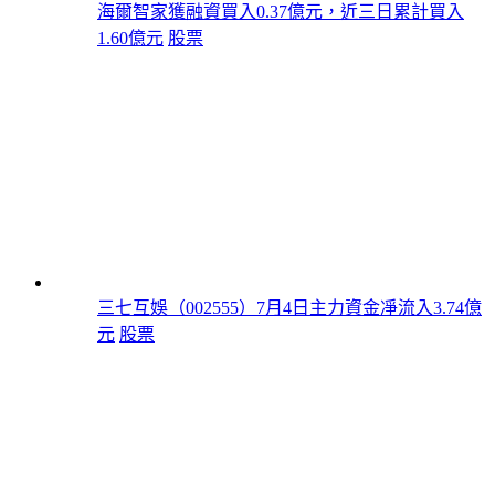
海爾智家獲融資買入0.37億元，近三日累計買入
1.60億元
股票
三七互娛（002555）7月4日主力資金凈流入3.74億
元
股票