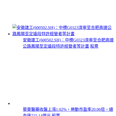
安徽建工(600502.SH)：中標G0323濟寧至合肥高速
公路鳳陽至定遠段特許經營者等計畫
股票
華東醫藥收盤上漲1.02%，捲動市盈率20.06倍，總
市值715.14億元
股票