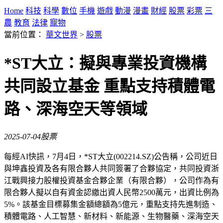
Home
科技
科學
數位
手機
遊戲
動漫
漫畫
財經
股票
彩票
三
農
教育
法律
寵物
當前位置：
華文世界
>
股票
*ST大立：擬與專業投資機構
共同設立基金 重點支持積體電
路、深海空天等領域
2025-07-04
股票
每經AI快訊，7月4日，*ST大立(002214.SZ)公告稱，公司近日
與坤鑫投資及各有限合夥人共同簽署了合夥協定，共同投資浙
江戰興接力股權投資基金合夥企業（有限合夥），公司作為有
限合夥人擬以自有資金認繳出資人民幣2500萬元，出資比例為
5%。該基金目標募集金額總額為5億元，重點支持先進制造、
積體電路、人工智慧、新材料、新能源、生物醫藥、深海空天