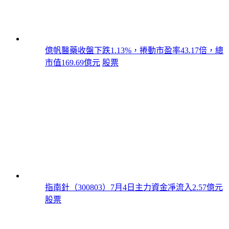
億帆醫藥收盤下跌1.13%，捲動市盈率43.17倍，總
市值169.69億元
股票
指南針（300803）7月4日主力資金凈流入2.57億元
股票