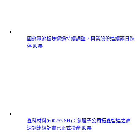
固態電池板塊遭遇持續調整，興業股份連續兩日跌
停
股票
鑫科材料(600255.SH)：參股子公司拓鑫智連之高
速銅連線計畫已正式投產
股票