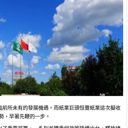
面臨前所未有的發展機遇。而紙業巨頭恒豐紙業這次擬收
時勢，早著先鞭的一步。