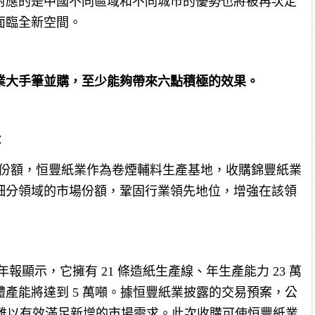
對應的是中國不同區域和不同城市的優勢也將被再次定
面臨全新空間。
業大手筆並購，至少能夠帶來六點積極的效果。
：
% 份額，恒豐紙業作為卷煙輔料生產基地，收購錦豐紙業
細分領域的市場份額，鞏固行業領先地位，增強在該領
年報顯示，它擁有 21 條造紙生產線、年生產能力 23 萬
產能將達到 5 萬噸。據恒豐紙業披露的交易預案，公
6%，難以有效滿足新增的市場需求。此次收購可使恒豐紙業