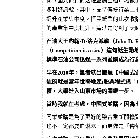
新「國九條」對活躍並購重組市場做
多利好訊號。其中，支持傳統行業上
提升產業集中度。恒豐紙業的此次收
的產業集中度提升。這就是得到了天
石油大王約翰·D·洛克菲勒（John D.
（Competition is a sin
標準石油公司透過一系列並購成為行
早在2010年，筆者就出版過【中國
述的就是當年世聯地產(股票程式碼：0
權，大舉進入山東市場的關鍵一步。
當時我就在考慮，中國式並購，因為
同業並購是為了更好的整合重新開機
也不一定都要血淋淋，而更像是「傳