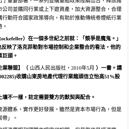
出了重要部署，一系列並購重組政策陸續出台，釋放諸
市公司並購同行業或上下遊資產，加大資源整合，合理
購行動符合國家政策導向，有助於推動傳統卷煙紙行業
時。
 Rockefeller）在一個多世紀之前就：「競爭是魔鬼。」
.）這句話生動地反映了洛克菲勒對市場控制和企業整合的看法，他的
業巨頭。
式企業聯盟】（
山西人民出版社，2010年5月
）一書。講
02285)收購山東房地產代理行業龍頭信立怡高51%股
土壤不一樣，註定需要雙方的默契與配合。
資源體系，實作更好發展。雖然是資本市場行為，但是
幫帶」。