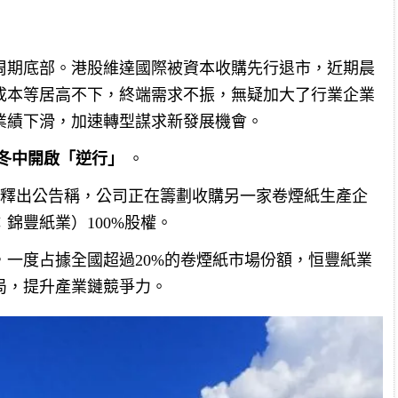
周期底部。港股維達國際被資本收購先行退市，近期晨
成本等居高不下，終端需求不振，無疑加大了行業企業
業績下滑，加速轉型謀求新發展機會。
冬中開啟「逆行」
。
SH）釋出公告稱，公司正在籌劃收購另一家卷煙紙生產企
錦豐紙業）100%股權。
一度占據全國超過20%的卷煙紙市場份額，恒豐紙業
局，提升產業鏈競爭力。