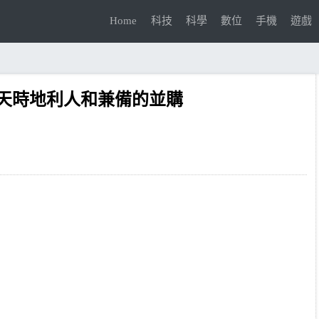
Home
科技
科學
數位
手機
遊戲
天時地利人和兼備的並購