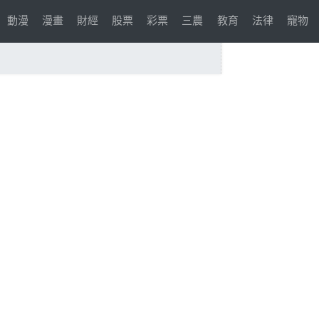
動漫
漫畫
財經
股票
彩票
三農
教育
法律
寵物