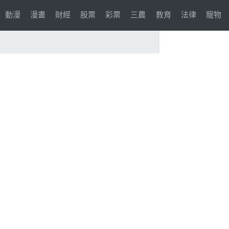
動漫
漫畫
財經
股票
彩票
三農
教育
法律
寵物