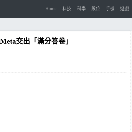
Home
科技
科學
數位
手機
遊戲
Meta交出「滿分答卷」