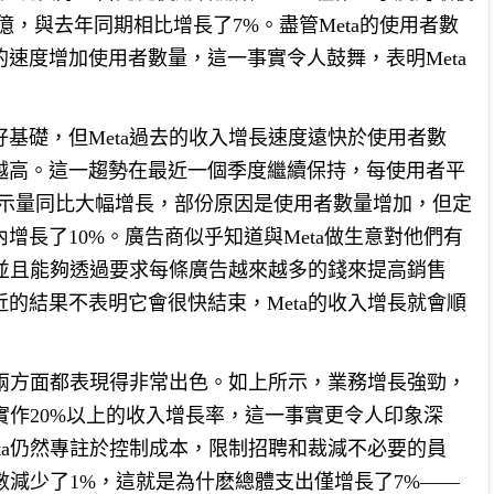
7億，與去年同期相比增長了7%。盡管Meta的使用者數
速度增加使用者數量，這一事實令人鼓舞，表明Meta
基礎，但Meta過去的收入增長速度遠快於使用者數
越高。這一趨勢在最近一個季度繼續保持，每使用者平
告展示量同比大幅增長，部份原因是使用者數量增加，但定
增長了10%。廣告商似乎知道與Meta做生意對他們有
，並且能夠透過要求每條廣告越來越多的錢來提高銷售
的結果不表明它會很快結束，Meta的收入增長就會順
這兩方面都表現得非常出色。如上所示，業務增長強勁，
能實作20%以上的收入增長率，這一事實更令人印象深
ta仍然專註於控制成本，限制招聘和裁減不必要的員
人數減少了1%，這就是為什麽總體支出僅增長了7%——