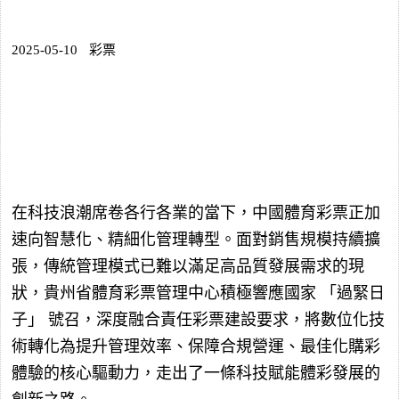
2025-05-10
彩票
在科技浪潮席卷各行各業的當下，中國體育彩票正加
速向智慧化、精細化管理轉型。面對銷售規模持續擴
張，傳統管理模式已難以滿足高品質發展需求的現
狀，貴州省體育彩票管理中心積極響應國家 「過緊日
子」 號召，深度融合責任彩票建設要求，將數位化技
術轉化為提升管理效率、保障合規營運、最佳化購彩
體驗的核心驅動力，走出了一條科技賦能體彩發展的