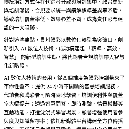
傳統培訓方式存在代銷者分散與培訓集中、政策更新
與培訓滯後、合規要求統一與講解標準差異等矛盾，
導致培訓覆蓋率低、效果參差不齊，成為責任彩票建
設的一大阻礙。
針對這些痛點，貴州體彩以數位化轉型為突破口，創
新引入 AI 數位人技術，成功構建起 「精準、高效、
智慧」 的新型培訓生態，將代銷者合規培訓帶入智慧
化新階段。
AI 數位人技術的套用，從四個維度為體彩培訓帶來了
革命性變革：提供 24 小時不間斷的智慧培訓服務，
代銷者和購彩者可隨時隨地學習，培訓便利性與覆蓋
率大幅提升；透過智慧問答、即時測驗、情景模擬等
互動功能，打造沈浸式學習場景，顯著增強使用者參
與度與知識留存率；依托新媒體平台構建全方位傳播