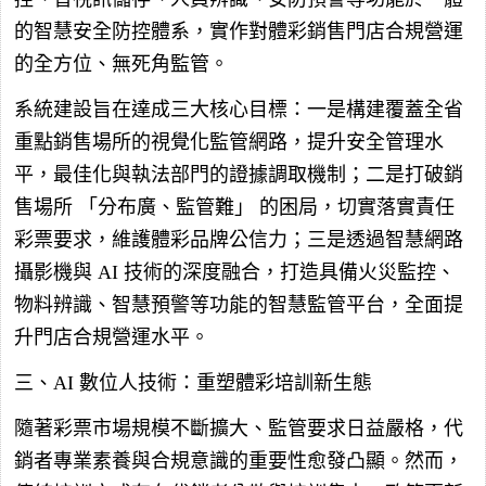
的智慧安全防控體系，實作對體彩銷售門店合規營運
的全方位、無死角監管。
系統建設旨在達成三大核心目標：一是構建覆蓋全省
重點銷售場所的視覺化監管網路，提升安全管理水
平，最佳化與執法部門的證據調取機制；二是打破銷
售場所 「分布廣、監管難」 的困局，切實落實責任
彩票要求，維護體彩品牌公信力；三是透過智慧網路
攝影機與 AI 技術的深度融合，打造具備火災監控、
物料辨識、智慧預警等功能的智慧監管平台，全面提
升門店合規營運水平。
三、AI 數位人技術：重塑體彩培訓新生態
隨著彩票市場規模不斷擴大、監管要求日益嚴格，代
銷者專業素養與合規意識的重要性愈發凸顯。然而，