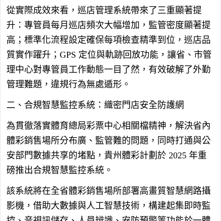
從實際成效來看，巡店管理系統帶來了三重顯著提
升：專管員每月巡店頻次大幅增加，監管密度顯著提
高；標準化流程設定確保每項檢查精準到位，巡店品
質實作躍升；GPS 定位與軌跡回放功能，讓省、市管
理中心對專管員工作動態一目了然，有效破解了外勤
管理難題，違規行為無處遁形。
二、合規智慧監控系統：織密門店安全防護網
為貫徹落實體育總局彩票中心相關檔精神，解決省內
體彩銷售場所分布廣、監管難的問題，同時打通與公
安部門數據共享的堵點，貴州體彩計劃於 2025 年重
磅推出合規智慧監控系統。
該系統將在全省體彩銷售場所部署高畫質智慧網路攝
影機，借助大數據與人工智慧技術，構建起集即時監
控、音視訊儲存、人員辨識、安防預警等功能於一體