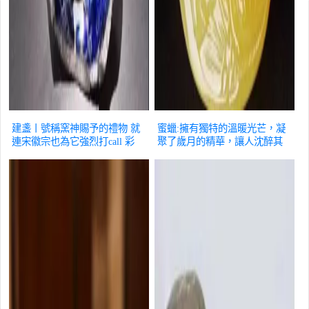
建盞丨號稱窯神賜予的禮物 就
蜜蠟:擁有獨特的溫暖光芒，凝
連宋徽宗也為它強烈打call
彩
聚了歲月的精華，讓人沈醉其
票
中。
彩票