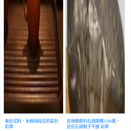
紫砂泥料，本綠與段泥的區別
這塊像鞋的石頭開價1500萬，
彩票
這些石頭鞋子不服
彩票