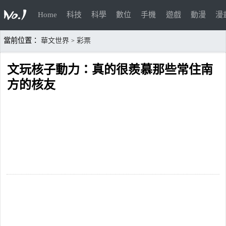
Home
科技
科學
數位
手機
遊戲
動漫
漫
當前位置：
華文世界
彩票
>
文玩核子動力：真的很羨慕那些常住南
方的核友