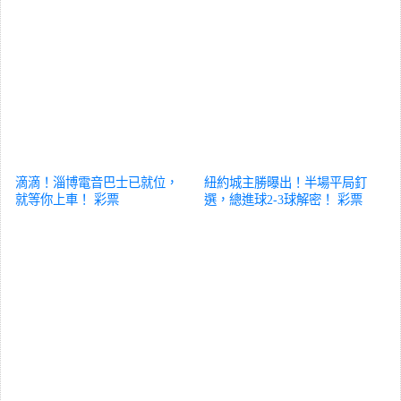
滴滴！淄博電音巴士已就位，
紐約城主勝曝出！半場平局釘
就等你上車！
彩票
選，總進球2-3球解密！
彩票