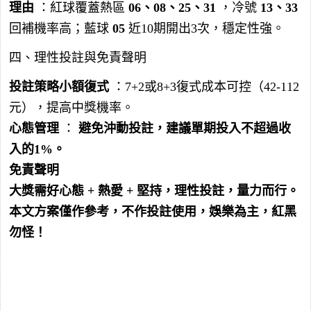
理由
：紅球覆蓋熱區
06、08、25、31
，冷號
13、33
回補機率高；藍球
05
近10期開出3次，穩定性強。
四、理性投註與免責聲明
投註策略小額復式
：7+2或8+3復式成本可控（42-112
元），提高中獎機率。
心態管理
：
避免沖動投註，建議單期投入不超過收
入的1%。
免責聲明
大獎需好心態 + 熱愛 + 堅持，理性投註，量力而行。
本文方案僅作參考，不作投註使用，娛樂為主，紅黑
勿怪！