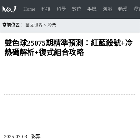
Home
科技
科學
數位
手機
遊戲
動漫
漫
當前位置：
華文世界
彩票
>
雙色球25075期精準預測：紅藍殺號+冷
熱碼解析+復式組合攻略
2025-07-03
彩票