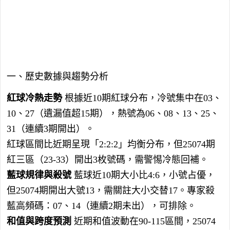
一、歷史數據與趨勢分析
紅球冷熱走勢
根據近10期紅球分布，冷號集中在03、
10、27（遺漏值超15期），熱號為06、08、13、25、
31（連續3期開出）。
紅球區間比近期呈現「2:2:2」均衡分布，但25074期
紅三區（23-33）開出3枚號碼，需警惕冷態回補。
藍球規律與殺號
藍球近10期大小比4:6，小號占優，
但25074期開出大號13，需關註大小交替17。專家殺
藍高頻碼：07、14（連續2期未出），可排除。
和值與跨度預測
近期和值波動在90-115區間，25074