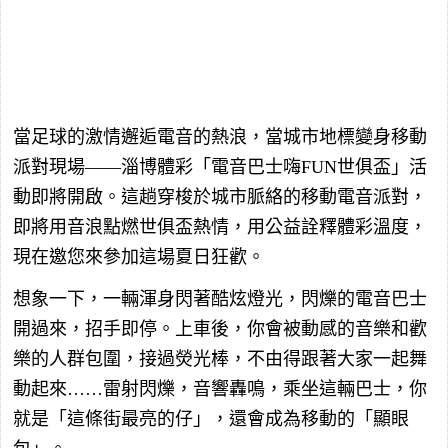
當足球的激情邂逅電音的熱浪，當城市地標變身移動
派對現場——淄博體彩「電音巴士嗨FUN世俱盃」活
動即將開啟。這趟穿梭於城市脈絡的移動電音派對，
即將用音浪點燃世俱盃熱情，用公益詮釋體彩溫度，
現在邀您來參加這場夏日狂歡。
想象一下，一輛渾身閃著酷炫燈光，閃爍的電音巴士
開過來，招手即停。上車後，你會被動感的音樂和歡
樂的人群包圍，接過熒光棒，不由得跟著大家一起舞
動起來……雷射閃爍，音響轟鳴，乘坐這輛巴士，你
就是「這條街最亮的仔」，還會成為移動的「顯眼