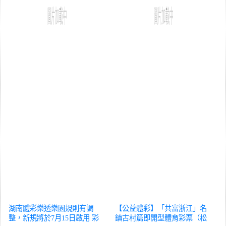
湖南體彩樂透樂園規則有調
【公益體彩】「共富浙江」名
整，新規將於7月15日啟用
彩
鎮古村篇即開型體育彩票（松