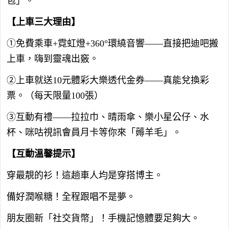
包」。
【上車三大理由】
①免費乘車+霓虹燈+360°環繞音響——直接把迪吧搬
上車，嗨到靈魂出竅。
②上車就送10元體彩大樂透代金券——真能兌換彩
票。（每天限量100張）
③互動有禮——拉拉巾、晴雨傘、樂小星公仔、水
杯、咪咕視訊會員月卡等你來「薅羊毛」。
【互動溫馨提示】
穿最靚的衫！這趟車人均是穿搭博主。
備好潤喉糖！全程跟唱不是夢。
朋友圈新「社交貨幣」！手機記憶體要足夠大。