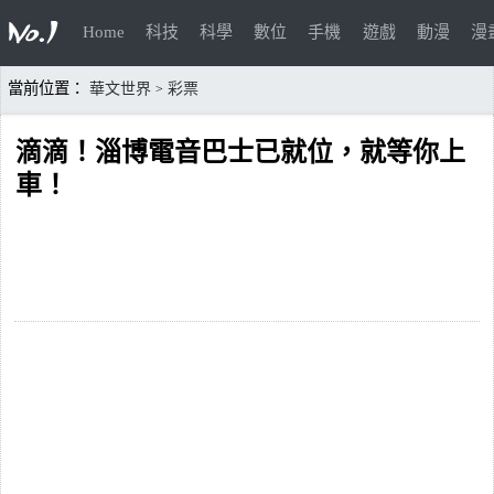
Home
科技
科學
數位
手機
遊戲
動漫
漫
當前位置：
華文世界
彩票
>
滴滴！淄博電音巴士已就位，就等你上
車！