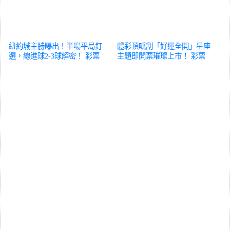
紐約城主勝曝出！半場平局釘
體彩頂呱刮「好運全開」星座
選，總進球2-3球解密！
彩票
主題即開票璀璨上市！
彩票