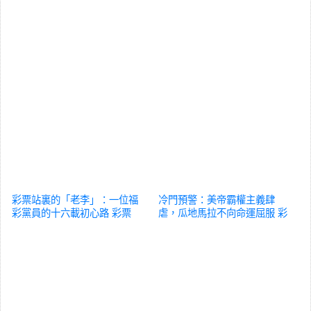
彩票站裏的「老李」：一位福
冷門預警：美帝霸權主義肆
彩黨員的十六載初心路
彩票
虐，瓜地馬拉不向命運屈服
彩
票