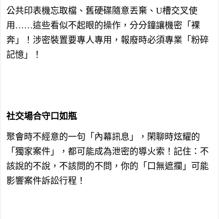
公共印表機忘取檔、舊硬碟隨意丟棄、U槽交叉使
用……這些看似不起眼的操作，分分鐘讓機密「裸
奔」！涉密裝置要專人專用，報廢時必須專業「粉碎
記憶」！
社交場合守口如瓶
聚會時不經意的一句「內幕訊息」，閑聊時炫耀的
「獨家案件」，都可能成為泄密的導火索！記住：不
該說的不說，不該問的不問，你的「口無遮攔」可能
影響案件訴訟行程！