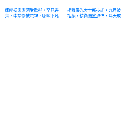
哪咤扮家家酒受歡迎，罕見害
楊戩曝光大士新技能，九月被
羞，李靖慘被忽視，哪咤下凡
拒絕，精衛願望恐怖，哮天成
原因揭曉
漫畫
受益者
漫畫