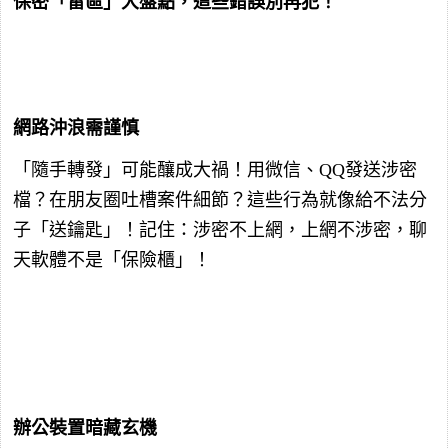
保密「雷區」大盤點，這些錯誤別再犯！
網路沖浪需謹慎
「隨手轉發」可能釀成大禍！用微信、QQ發送涉密
檔？在朋友圈吐槽案件細節？這些行為就像給不法分
子「送鑰匙」！記住：涉密不上網，上網不涉密，聊
天軟體不是「保險櫃」！
辦公裝置暗藏玄機