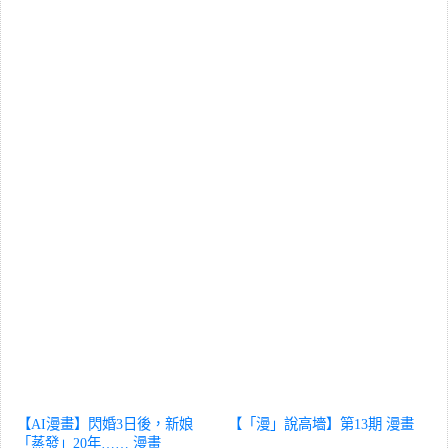
【AI漫畫】閃婚3日後，新娘
【「漫」說高墻】第13期
漫畫
「蒸發」20年……
漫畫