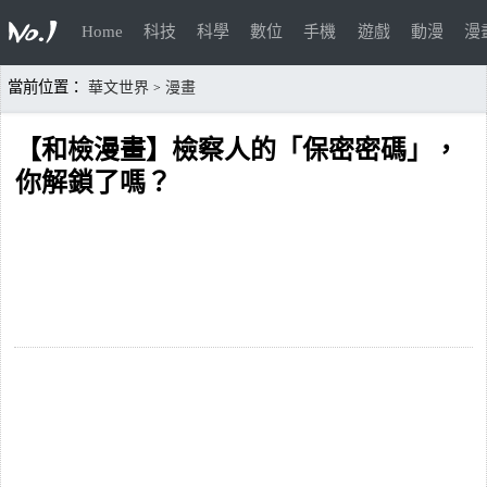
Home
科技
科學
數位
手機
遊戲
動漫
漫
當前位置：
華文世界
漫畫
>
【和檢漫畫】檢察人的「保密密碼」，
你解鎖了嗎？