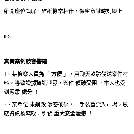
離開座位鎖屏，碎紙機常相伴，保密意識時刻線上！
0
3
真實案例敲響警鐘
1、某檢察人員為「
方便
」，用聊天軟體發送案件材
料，導致證據資訊泄露，案件
偵破受阻
，本人也受
到嚴肅
處分
！
2、某單位
未銷毀
涉密硬碟，二手裝置流入市場，敏
感資訊被竊取，引發
重大安全隱患
！