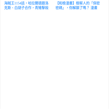
海賊王1154話，哈拉爾德跟洛
【和檢漫畫】檢察人的「保密
克斯、白胡子合作，青雉擊殺
密碼」，你解鎖了嗎？
漫畫
索瑪茲
漫畫