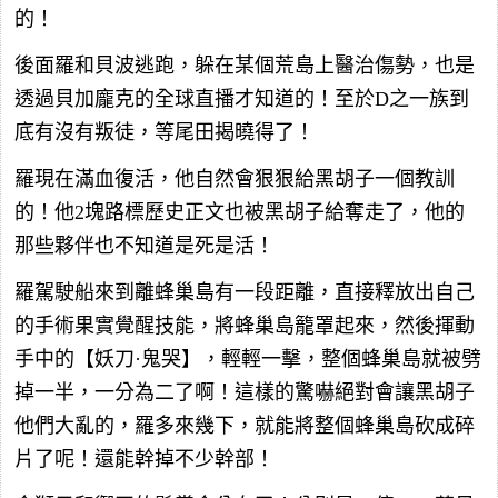
的！
後面羅和貝波逃跑，躲在某個荒島上醫治傷勢，也是
透過貝加龐克的全球直播才知道的！至於D之一族到
底有沒有叛徒，等尾田揭曉得了！
羅現在滿血復活，他自然會狠狠給黑胡子一個教訓
的！他2塊路標歷史正文也被黑胡子給奪走了，他的
那些夥伴也不知道是死是活！
羅駕駛船來到離蜂巢島有一段距離，直接釋放出自己
的手術果實覺醒技能，將蜂巢島籠罩起來，然後揮動
手中的【妖刀·鬼哭】，輕輕一擊，整個蜂巢島就被劈
掉一半，一分為二了啊！這樣的驚嚇絕對會讓黑胡子
他們大亂的，羅多來幾下，就能將整個蜂巢島砍成碎
片了呢！還能幹掉不少幹部！