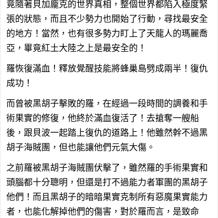
竟隨著貝加龐克的世界真相，整個世界都陷入極度緊
張的狀態，而且不少勢力也開始了行動，尋找最安全
的地方！當然，也有很多勢力盯上了天龍人的瑪麗喬
亞，畢竟紅土大陸之上是最安全的！
羅恢復滿血！釋放覺醒技能將蜂巢島劈成兩半！復仇
成功！
而曾被黑胡子擊敗的羅，在經過一段時間的調養和手
術果實的修復，他終於滿血復活了！去搶奪一艘船
後，跟貝波一起踏上復仇的道路上！他雖然幹不過黑
胡子海賊團，但也能讓他們元氣大傷。
之前羅被黑胡子海賊團伏擊了，雖然羅的手術果實和
頭腦都十分聰明，但還是打不過能力者軍團的黑胡子
他們！而且黑胡子的暗暗果實克制所有惡魔果實能力
者，也能化解掉他們的傷害，對於羅而言，是致命