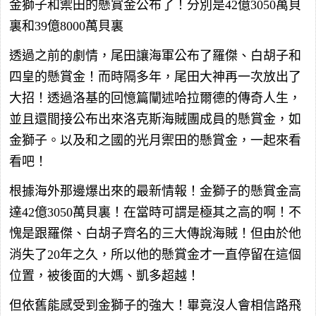
金獅子和禦田的懸賞金公布了！分別是42億3050萬貝
裏和39億8000萬貝裏
透過之前的劇情，尾田讓海軍公布了羅傑、白胡子和
四皇的懸賞金！而時隔多年，尾田大神再一次放出了
大招！透過洛基的回憶篇闡述哈拉爾德的傳奇人生，
並且還間接公布出來洛克斯海賊團成員的懸賞金，如
金獅子。以及和之國的光月禦田的懸賞金，一起來看
看吧！
根據海外那邊爆出來的最新情報！金獅子的懸賞金高
達42億3050萬貝裏！在當時可謂是極其之高的啊！不
愧是跟羅傑、白胡子齊名的三大傳說海賊！但由於他
消失了20年之久，所以他的懸賞金才一直停留在這個
位置，被後面的大媽、凱多超越！
但依舊能感受到金獅子的強大！畢竟沒人會相信路飛