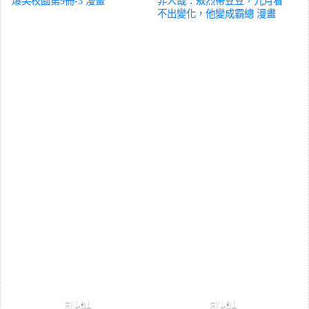
爆笑校園第9冊-3
漫畫
非人哉：敖烈帶豆豆，九月看
不出變化，他變成霸總
漫畫