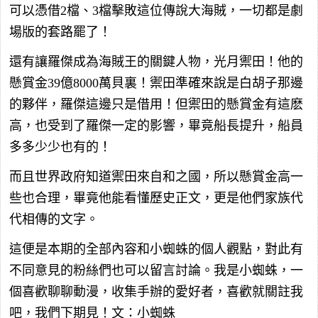
可以憑借2檔、3檔擊敗這位傳說大海賊，一切都是劇
場版的套路罷了！
還有讓羅傑成為海賊王的關鍵人物，光月禦田！他的
懸賞金39億8000萬貝裏！禦田準確來說是白胡子那邊
的夥伴，羅傑這邊只是借用！但禦田的懸賞金有這麽
高，也受到了羅傑一定的影響，畢竟船長提升，船員
多多少少也有的！
而且世界政府知道禦田來自和之國，所以懸賞金高一
些也合理，畢竟他能看懂歷史正文，更是他們家族代
代相傳的文字。
這便是本期的全部內容和小蜘蛛的個人觀點，對此有
不同意見的粉絲們也可以留言討論。我是小蜘蛛，一
個喜歡聊聊動漫，收集手辦的愛好者，喜歡就關註我
吧，我們下期見！文：小蜘蛛