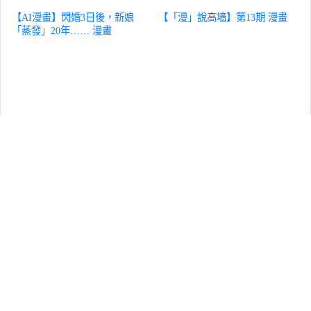
【AI漫畫】閃婚3日後，新娘
【「漫」說高墻】第13期
漫畫
「蒸發」20年……
漫畫