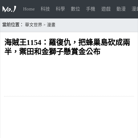
Home
科技
科學
數位
手機
遊戲
動漫
漫
當前位置：
華文世界
漫畫
>
海賊王1154：羅復仇，把蜂巢島砍成兩
半，禦田和金獅子懸賞金公布