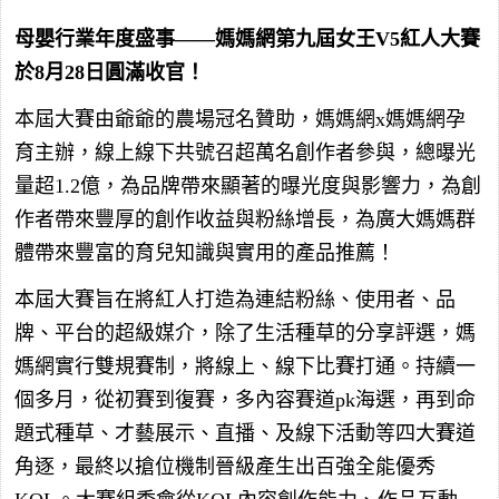
母嬰行業年度盛事——媽媽網第九屆女王V5紅人大賽
於8月28日圓滿收官！
本屆大賽由爺爺的農場冠名贊助，媽媽網x媽媽網孕
育主辦，線上線下共號召超萬名創作者參與，總曝光
量超1.2億，為品牌帶來顯著的曝光度與影響力，為創
作者帶來豐厚的創作收益與粉絲增長，為廣大媽媽群
體帶來豐富的育兒知識與實用的產品推薦！
本屆大賽旨在將紅人打造為連結粉絲、使用者、品
牌、平台的超級媒介，除了生活種草的分享評選，媽
媽網實行雙規賽制，將線上、線下比賽打通。持續一
個多月，從初賽到復賽，多內容賽道pk海選，再到命
題式種草、才藝展示、直播、及線下活動等四大賽道
角逐，最終以搶位機制晉級產生出百強全能優秀