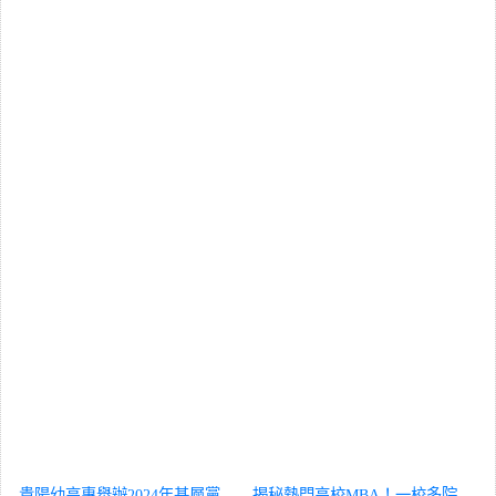
貴陽幼高專舉辦2024年基層黨
揭秘熱門高校MBA！一校多院