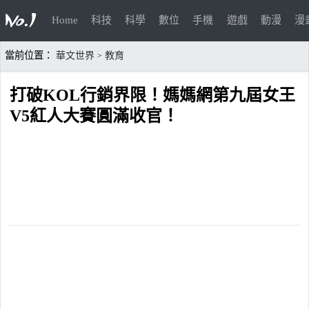
Home
科技
科學
數位
手機
遊戲
動漫
漫
當前位置：
華文世界
教育
>
打破KOL行銷界限！媽媽網第九屆女王
V5紅人大賽圓滿收官！