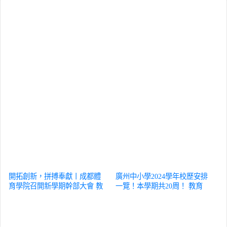
開拓創新，拼搏奉獻丨成都體
廣州中小學2024學年校歷安排
育學院召開新學期幹部大會
教
一覽！本學期共20周！
教育
育