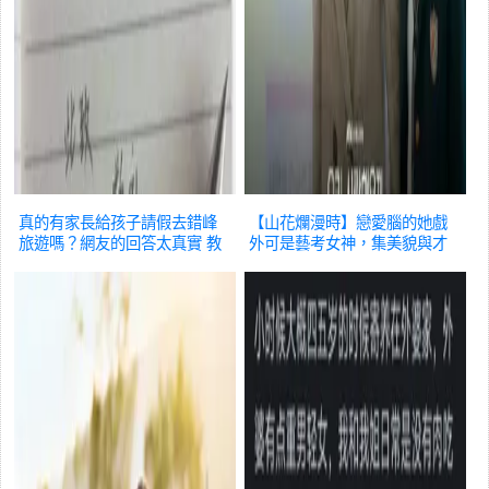
真的有家長給孩子請假去錯峰
【山花爛漫時】戀愛腦的她戲
旅遊嗎？網友的回答太真實
教
外可是藝考女神，集美貌與才
育
華於一身
教育