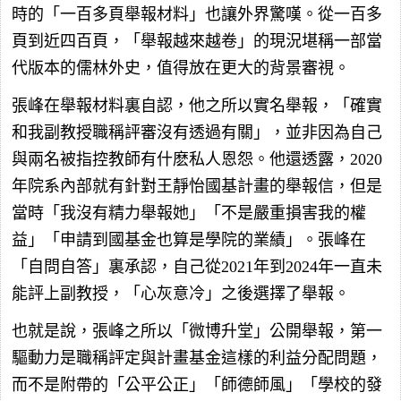
時的「一百多頁舉報材料」也讓外界驚嘆。從一百多
頁到近四百頁，「舉報越來越卷」的現況堪稱一部當
代版本的儒林外史，值得放在更大的背景審視。
張峰在舉報材料裏自認，他之所以實名舉報，「確實
和我副教授職稱評審沒有透過有關」，並非因為自己
與兩名被指控教師有什麽私人恩怨。他還透露，2020
年院系內部就有針對王靜怡國基計畫的舉報信，但是
當時「我沒有精力舉報她」「不是嚴重損害我的權
益」「申請到國基金也算是學院的業績」。張峰在
「自問自答」裏承認，自己從2021年到2024年一直未
能評上副教授，「心灰意冷」之後選擇了舉報。
也就是說，張峰之所以「微博升堂」公開舉報，第一
驅動力是職稱評定與計畫基金這樣的利益分配問題，
而不是附帶的「公平公正」「師德師風」「學校的發