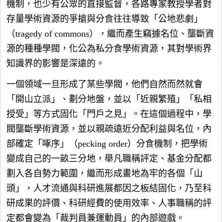
機制，也少有公眾的直接監督，各路專家教授學者對
存量學術資源的爭搶與分食往往導致「公地悲劇」
（tragedy of commons），繼而產生竊據名位、壟斷資
源的種種學閥，化公為私分食學術資源，其對學術界
知識界的影響是深遠的。
一個領域一旦形成了某些學閥，他們自然而然就會
「開山立派」、劃分地盤，並以「近親繁殖」「私相
授受」等方式固化「門戶之見」。在這個過程中，學
閥壟斷學術資源，並以親疏遠近分配利益與名位，內
部確定「啄序」（pecking order）分食機制，把學術
變成自己的一畝三分地，舉凡職稱評定、基金分配都
劃入各自勢力範圍，繼而形成畫地為牢的各個「山
頭」，人才流通與科研進展都因之板結固化，乃至科
研成果的評價、科研經費的使用效率、人事職稱的評
定都會變為「裁判員兼運動員」的內部遊戲。