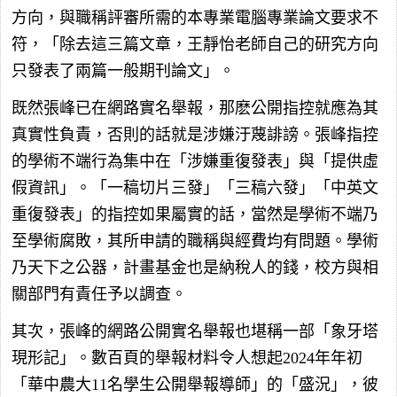
方向，與職稱評審所需的本專業電腦專業論文要求不
符，「除去這三篇文章，王靜怡老師自己的研究方向
只發表了兩篇一般期刊論文」。
既然張峰已在網路實名舉報，那麽公開指控就應為其
真實性負責，否則的話就是涉嫌汙蔑誹謗。張峰指控
的學術不端行為集中在「涉嫌重復發表」與「提供虛
假資訊」。「一稿切片三發」「三稿六發」「中英文
重復發表」的指控如果屬實的話，當然是學術不端乃
至學術腐敗，其所申請的職稱與經費均有問題。學術
乃天下之公器，計畫基金也是納稅人的錢，校方與相
關部門有責任予以調查。
其次，張峰的網路公開實名舉報也堪稱一部「象牙塔
現形記」。數百頁的舉報材料令人想起2024年年初
「華中農大11名學生公開舉報導師」的「盛況」，彼