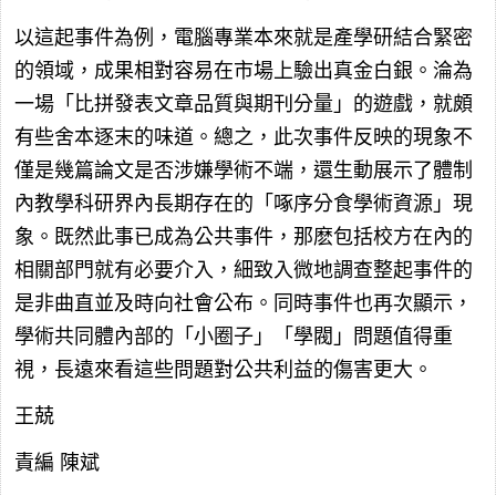
以這起事件為例，電腦專業本來就是產學研結合緊密
的領域，成果相對容易在市場上驗出真金白銀。淪為
一場「比拼發表文章品質與期刊分量」的遊戲，就頗
有些舍本逐末的味道。總之，此次事件反映的現象不
僅是幾篇論文是否涉嫌學術不端，還生動展示了體制
內教學科研界內長期存在的「啄序分食學術資源」現
象。既然此事已成為公共事件，那麽包括校方在內的
相關部門就有必要介入，細致入微地調查整起事件的
是非曲直並及時向社會公布。同時事件也再次顯示，
學術共同體內部的「小圈子」「學閥」問題值得重
視，長遠來看這些問題對公共利益的傷害更大。
王兢
責編 陳斌