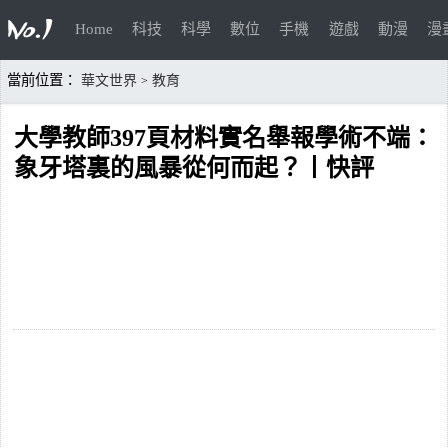
Home
科技
科學
數位
手機
遊戲
動漫
漫
當前位置：
華文世界
教育
>
大學教師397頁材料實名舉報學術不端：
象牙塔裏的風暴從何而起？丨快評