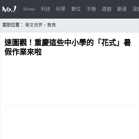
Home
科技
科學
數位
手機
遊戲
動漫
漫
當前位置：
華文世界
教育
>
速圍觀！重慶這些中小學的「花式」暑
假作業來啦