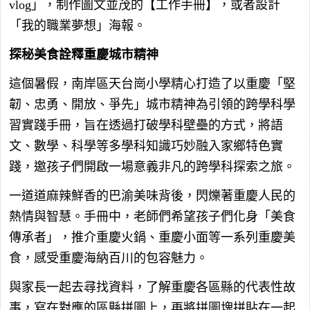
vlog」，制作圖文並茂的【工作手冊】，或者設計
「我的職業夢想」海報。
探秘美食詮釋重慶城市精神
這個暑假，南岸區天台崗小學精心打造了以重慶「堅
韌、忠勇、開放、爭先」城市精神為引領的跨學科學
習實踐手冊，旨在透過打破學科壁壘的方式，將語
文、數學、科學等多學科知識巧妙融入家鄉特色實
踐，邀孩子們開啟一場意義非凡的跨學科探索之旅。
一道道麻辣鮮香的巴渝美味背後，閃爍著重慶人民的
熱情與智慧。手冊中，老師們希望孩子們化身「美食
傳承者」，推介重慶火鍋、重慶小面等一系列重慶美
食，感受重慶海納百川的包容魅力。
與家長一起去尋找資料，了解重慶各區縣的代表性故
事，寫在對應的區縣拼圖上，再將拼圖塊拼貼在一起