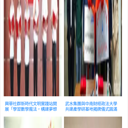
興華社群新時代文明實踐站開
武水集團與中南財經政法大學
展「學習數學魔法，構建夢想
共建產學研基地揭牌儀式圓滿
世界」七巧板暑期未成年人活
舉行
教育
動
教育