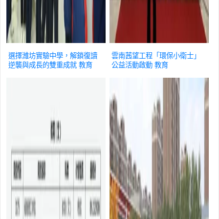
選擇濰坊實驗中學，解鎖復讀
雲南茜望工程「環保小衛士」
逆襲與成長的雙重成就
教育
公益活動啟動
教育