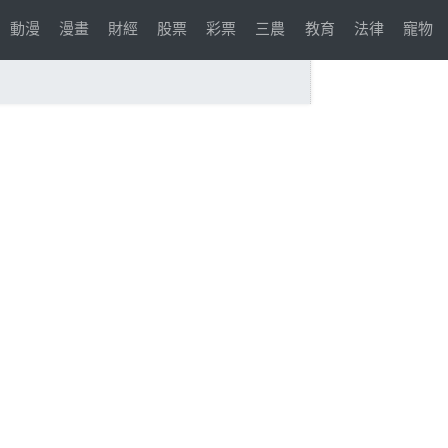
動漫
漫畫
財經
股票
彩票
三農
教育
法律
寵物