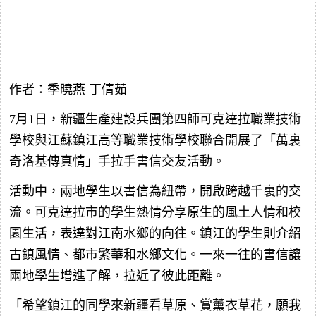
作者：季曉燕 丁倩茹
7月1日，新疆生產建設兵團第四師可克達拉職業技術
學校與江蘇鎮江高等職業技術學校聯合開展了「萬裏
奇洛基傳真情」手拉手書信交友活動。
活動中，兩地學生以書信為紐帶，開啟跨越千裏的交
流。可克達拉市的學生熱情分享原生的風土人情和校
園生活，表達對江南水鄉的向往。鎮江的學生則介紹
古鎮風情、都市繁華和水鄉文化。一來一往的書信讓
兩地學生增進了解，拉近了彼此距離。
「希望鎮江的同學來新疆看草原、賞薰衣草花，願我