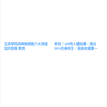
呂梁學院與興縣開啟六大領域
幹貨！400例人體結構，適合
協同發展
教育
90%的美術生，偷偷收藏畫一
遍
教育