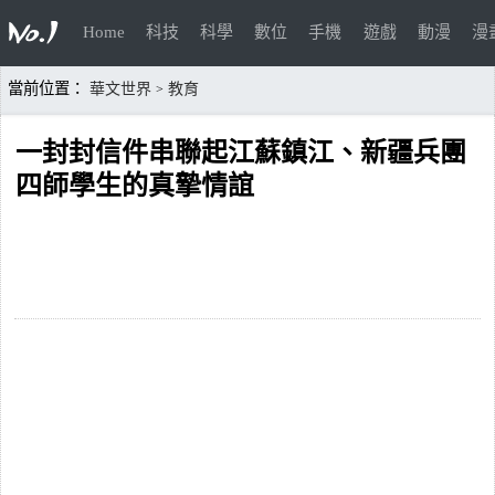
Home
科技
科學
數位
手機
遊戲
動漫
漫
當前位置：
華文世界
教育
>
一封封信件串聯起江蘇鎮江、新疆兵團
四師學生的真摯情誼