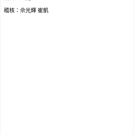
稽核：佘光輝 崔凱