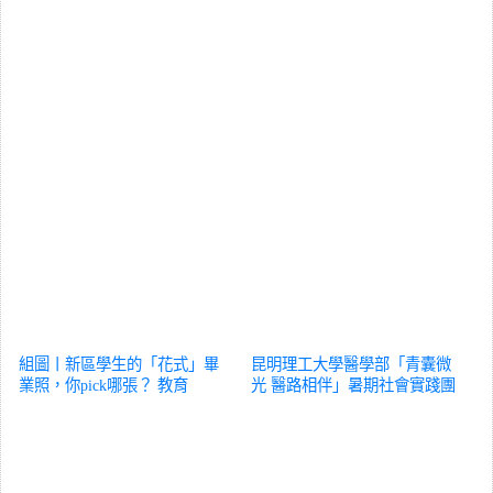
組圖丨新區學生的「花式」畢
昆明理工大學醫學部「青囊微
業照，你pick哪張？
教育
光 醫路相伴」暑期社會實踐團
前往大理九義中學開展醫學科
普系列活動
教育