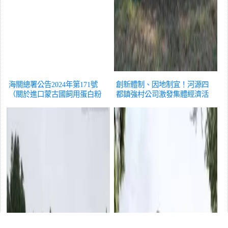
海關總署公告2024年第171號
創新體制、因地制宜！河源四
（關於進口蒙古國飼用蛋白粉
都鎮強村公司激發集體經濟活
和油脂檢疫和衛生要求的公
力｜粵見美麗鄉村
三農
告）
三農