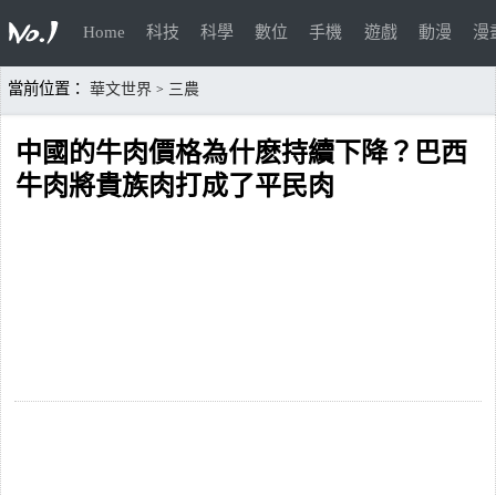
Home
科技
科學
數位
手機
遊戲
動漫
漫
當前位置：
華文世界
三農
>
中國的牛肉價格為什麽持續下降？巴西
牛肉將貴族肉打成了平民肉