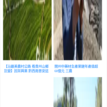
【沿最美農村公路 看貴州山鄉
開州中藥材全產業鏈年產值超
巨變】因茶興業 黔西南普安這
60億元
三農
條「富民路」帶動7萬余人增收
三農