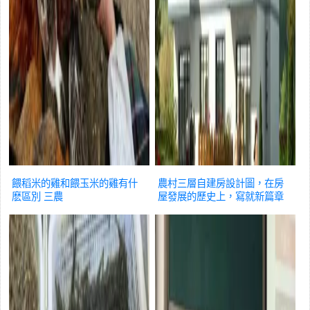
餵稻米的雞和餵玉米的雞有什
農村三層自建房設計圖，在房
麽區別
三農
屋發展的歷史上，寫就新篇章
三農