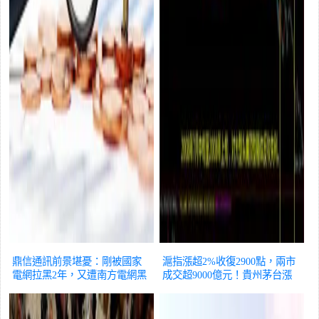
鼎信通訊前景堪憂：剛被國家
滬指漲超2%收復2900點，兩市
電網拉黑2年，又遭南方電網黑
成交超9000億元！貴州茅台漲
名單預警
三農
超3%，牛市掌旗官爆發，創新
藥概念集體大漲
三農