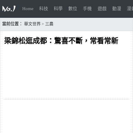
Home
科技
科學
數位
手機
遊戲
動漫
漫
當前位置：
華文世界
三農
>
梁錦松逛成都：驚喜不斷，常看常新