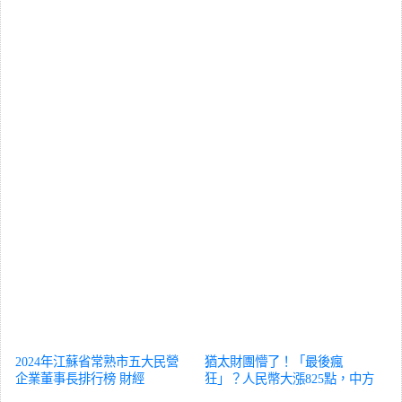
2024年江蘇省常熟市五大民營
猶太財團懵了！「最後瘋
企業董事長排行榜
財經
狂」？人民幣大漲825點，中方
築起高墻
財經