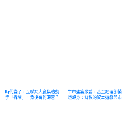
時代變了，互聯網大廠集體動
牛市盛宴啟幕，基金經理卻悄
手「拆墻」，背後有何深意？
然轉身：背後的資本遊戲與市
財經
場洞察
財經