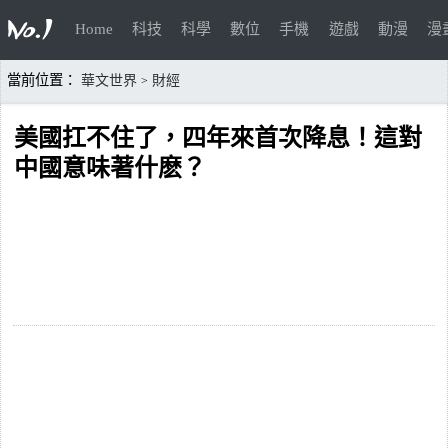
Home
科技
科學
數位
手機
遊戲
動漫
漫
當前位置：
華文世界
財經
>
美國扛不住了，四年來首次降息！這對
中國意味著什麽？