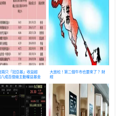
度兩只「冠亞基」收益超
大放松！第二個牛市也要來了？
財
，超八成百億級主動權益基金
經
」
財經