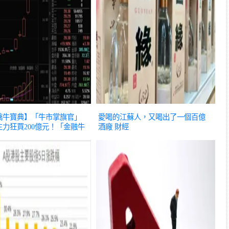
擒牛寶典】「牛市掌旗官」
愛喝的江蘇人，又喝出了一個百億
力狂買200億元！「金融牛
酒廠
財經
出爐
財經