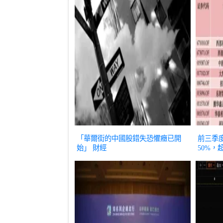
「華爾街的中國股錯失恐懼癥已開
前三季
始」
財經
50%
「回血