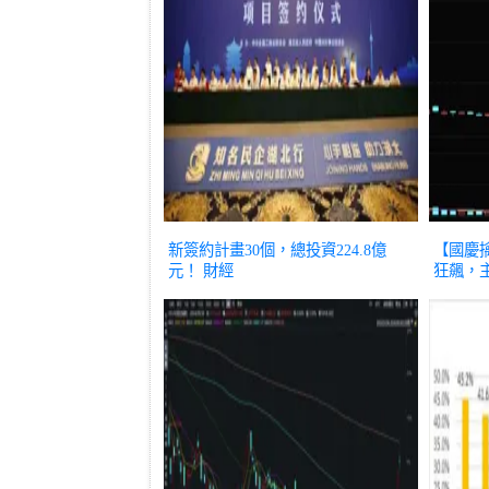
新簽約計畫30個，總投資224.8億
【國慶
元！
財經
狂飆，主
50強」