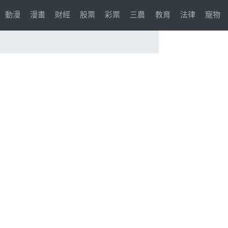
動漫
漫畫
財經
股票
彩票
三農
教育
法律
寵物