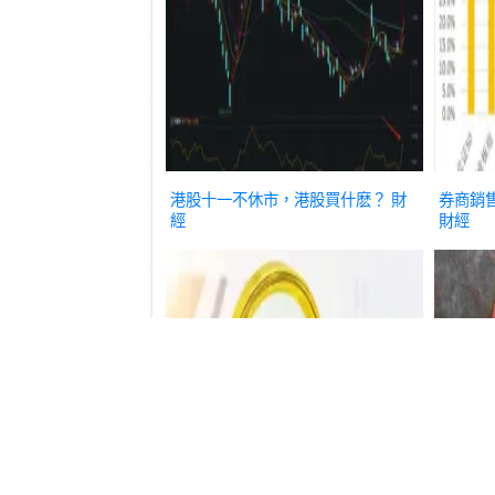
港股十一不休市，港股買什麽？
財
券商銷
經
財經