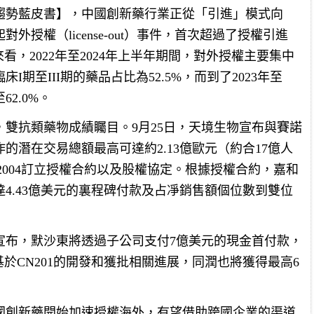
與趨勢藍皮書】，中國創新藥行業正從「引進」模式向
對外授權（license-out）事件，首次超過了授權引進
階段來看，2022年至2024年上半年期間，對外授權主要集中
I期至III期的藥品占比為52.5%，而到了2023年至
2.0%。
雙抗類藥物成績矚目。9月25日，天境生物宣布與賽諾
的潛在交易總額最高可達約2.13億歐元（約合17億人
 2004訂立授權合約以及股權協定。根據授權合約，嘉和
4.43億美元的裏程碑付款及占凈銷售額個位數到雙位
宣布，默沙東將透過子公司支付7億美元的現金首付款，
基於CN201的開發和獲批相關進展，同潤也將獲得最高6
中國創新藥開始加速授權海外，有望借助跨國企業的渠道