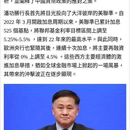
析，並闡釋了中國貨幣政策的應對之策。
潘功勝行長首先將目光投向了大洋彼岸的美聯準。自
2022
年
3
月開啟加息周期以來，美聯準已累計加息
525
個基點，將聯邦基金利率目標區間上調至
5.25%-5.5%
，達到
22
年來的最高水平。與此同時，
歐洲央行也緊隨其後，連續十次加息，將主要再融資
利率從
0%
上調至
4.5%
。這些西方主要經濟體的激
進加息舉措，猶如全球金融市場上掀起的一場風暴，
其帶來的沖擊波正在逐步顯現。