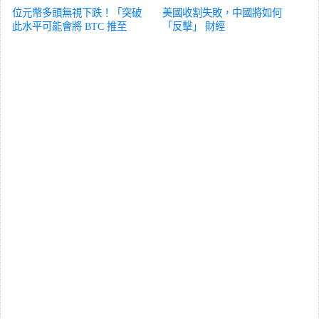
位元幣多頭無視下跌！「突破
美國收割失敗，中國將如何
此水平可能會將 BTC 推至
「反擊」
財經
$100K」
財經