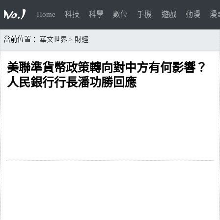
Home
科技
科學
數位
手機
遊戲
動漫
漫
當前位置：
華文世界
財經
>
美聯準貨幣政策轉向對中方有何影響？
人民銀行行長潘功勝回應