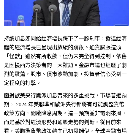
持續加息如同給經濟增長踩下了一腳剎車，發達經濟
體的經濟增長已呈現出放緩的跡象。通貨膨脹這頭
「怪獸」雖然有所收斂，但仍未完全得到控制，依舊
是困擾西方決策者的一大難題。金融市場也經歷了劇
烈的震蕩，股市、債市波動加劇，投資者信心受到一
定程度的打擊。
面對歐美央行鷹派加息帶來的多重挑戰，市場普遍預
期，
2024
年美聯準和歐洲央行都將有可能調整貨幣
政策方向，開啟降息周期。這一預期並非電洞來風，
而是基於對經濟形勢和通脹走勢的判斷。從目前來
看，美聯準貨幣政策轉向已初露端倪，全球金融市場