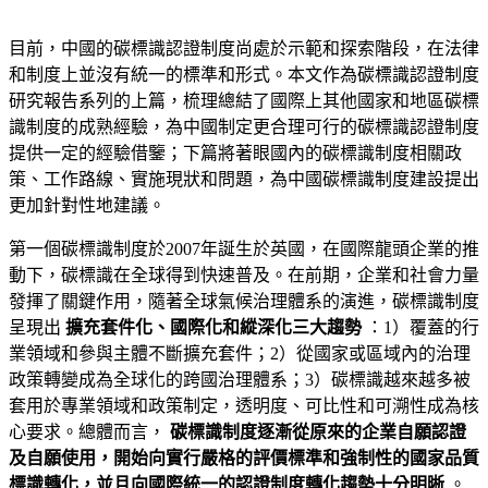
目前，中國的碳標識認證制度尚處於示範和探索階段，在法律
和制度上並沒有統一的標準和形式。本文作為碳標識認證制度
研究報告系列的上篇，梳理總結了國際上其他國家和地區碳標
識制度的成熟經驗，為中國制定更合理可行的碳標識認證制度
提供一定的經驗借鑒；下篇將著眼國內的碳標識制度相關政
策、工作路線、實施現狀和問題，為中國碳標識制度建設提出
更加針對性地建議。
第一個碳標識制度於2007年誕生於英國，在國際龍頭企業的推
動下，碳標識在全球得到快速普及。在前期，企業和社會力量
發揮了關鍵作用，隨著全球氣候治理體系的演進，碳標識制度
呈現出
擴充套件化、國際化和縱深化三大趨勢
：1）覆蓋的行
業領域和參與主體不斷擴充套件；2）從國家或區域內的治理
政策轉變成為全球化的跨國治理體系；3）碳標識越來越多被
套用於專業領域和政策制定，透明度、可比性和可溯性成為核
心要求。總體而言，
碳標識制度逐漸從原來的企業自願認證
及自願使用，開始向實行嚴格的評價標準和強制性的國家品質
標識轉化，並且向國際統一的認證制度轉化趨勢十分明晰
。