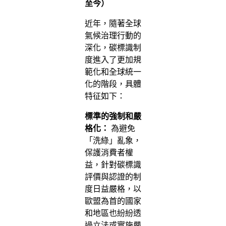
至今）
近年，隨著全球
氣候治理行動的
深化，碳標識制
度進入了更加規
範化和全球統一
化的階段，具體
特征如下：
標準的強制和嚴
格化：
為避免
「洗綠」亂象，
保護消費者權
益，針對碳標識
評價與認證的制
度日益嚴格，以
歐盟為首的國家
和地區也紛紛透
過立法或實施嚴