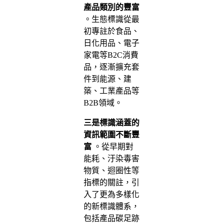
產品類別的豐富
。生態標識從最
初專註於食品、
日化用品、電子
家電等B2C消費
品，逐漸擴充套
件到能源、建
築、工業產品等
B2B領域。
三是標識涵蓋的
資訊範圍不斷豐
富
。從早期對
能耗、汙染毒害
物質、迴圈性等
指標的關註，引
入了更為多樣化
的新標識體系，
包括產品碳足跡