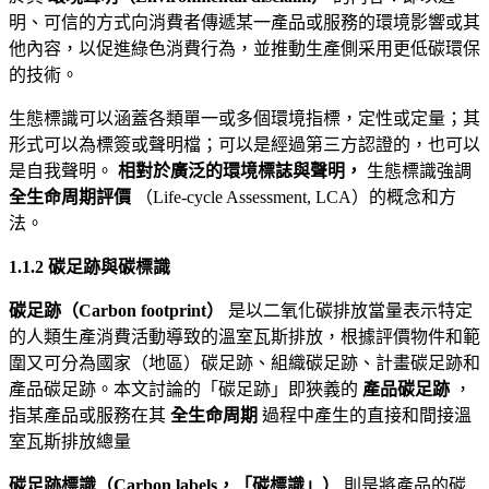
明、可信的方式向消費者傳遞某一產品或服務的環境影響或其
他內容，以促進綠色消費行為，並推動生產側采用更低碳環保
的技術。
生態標識可以涵蓋各類單一或多個環境指標，定性或定量；其
形式可以為標簽或聲明檔；可以是經過第三方認證的，也可以
是自我聲明。
相對於廣泛的環境標誌與聲明，
生態標識強調
全生命周期評價
（Life-cycle Assessment, LCA）的概念和方
法。
1.1.2
碳足跡與碳標識
碳足跡（Carbon footprint）
是以二氧化碳排放當量表示特定
的人類生產消費活動導致的溫室瓦斯排放，根據評價物件和範
圍又可分為國家（地區）碳足跡、組織碳足跡、計畫碳足跡和
產品碳足跡。本文討論的「碳足跡」即狹義的
產品碳足跡
，
指某產品或服務在其
全生命周期
過程中產生的直接和間接溫
室瓦斯排放總量
碳足跡標識（Carbon labels，「碳標識」）
則是將產品的碳