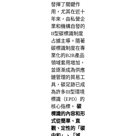
發揮了關鍵作
用，尤其在近十
年來，由私營企
業和機構自發的
II型碳標識制度
占據主導。隨著
碳標識制度在專
業化的B2B產品
領域套用增加，
並逐漸成為供應
鏈管理的貿易工
具，碳足跡已成
為許多III型環境
標識（EPD）的
核心指標。
碳
標識的內容和形
式從簡單、直
觀、定性的「碳
中和」、「減