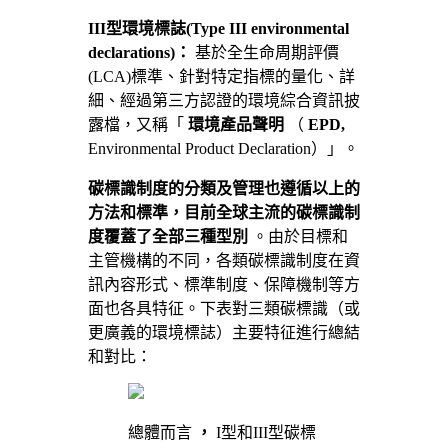
III型環境標誌(Type III environmental
declarations)：
基於全生命周期評價
(LCA)標準、針對特定指標的量化、詳
細、經過第三方認證的環境綜合資訊披
露檔，又稱「
環境產品聲明
（
EPD,
Environmental Product Declaration）」。
碳標識制度的分類及管理也遵循以上的
方法和標準，目前全球主流的碳標識制
度覆蓋了全部三種型別
。由於目標和
主管機構的不同，各類碳標識制度在資
訊內容形式、標準制度、保障機制等方
面也各具特征。下表對三類碳標識（或
更廣義的環境標誌）主要特征進行總結
和對比：
總體而言
，
I型和III型碳標