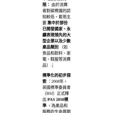
限：
由於消費
者對碳標識的認
知較低，套用主
要
集中於部份
已開發國家、永
續表現領先的大
型企業以及少數
產品類別
（如
食品和飲料、家
電、鞋服等消費
品）；
標準化的初步探
索
：2008年，
英國標準委員會
（BSI）正式釋
出
PAS 2050標
準
，為產品和
服務的生命周期