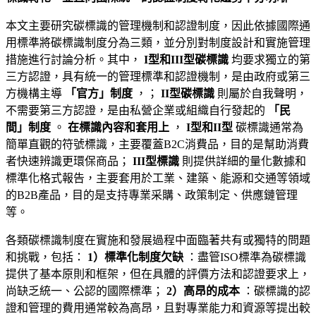
本文主要研究碳標識的管理機制和認證制度，因此依據國際通
用標準將碳標識制度分為三類，並分別對制度設計和實施管理
措施進行討論分析。其中，
I型和III型碳標識
均要求獨立的第
三方認證，具有統一的管理標準和認證機制，是由政府或第三
方機構主導
「官方」制度
，；
II型碳標識
則屬於自我聲明，
不需要第三方認證，是由私營企業或組織自行發起的
「民
間」制度
。
在標識內容和套用上
，
I型和II型
碳標識通常為
簡單直觀的符號標識，主要覆蓋B2C消費品，目的是幫助消費
者快速辨識更環保商品；
III型標識
則提供詳細的量化數據和
標準化格式報告，主要套用於工業、建築、能源和交通等領域
的B2B產品，目的是支持專業采購、政策制定、供應鏈管理
等。
各類碳標識制度在實施和發展過程中面臨著共有或獨特的問題
和挑戰，包括：
1）標準化制度欠缺
：盡管ISO標準為碳標識
提供了基本原則和框架，但在具體的評價方法和認證要求上，
尚缺乏統一、公認的國際標準；
2）高昂的成本
：碳標識的認
證和管理的費用通常較為高昂，且對專業能力和資源等提出較