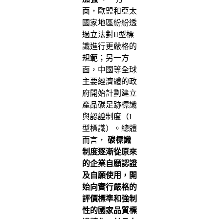
面，歐盟和亞太
國家地區紛紛透
過立法對II型標
識進行更嚴格的
規範；另一方
面，中國等全球
主要經濟體的政
府開始計劃建立
產品碳足跡標識
與認證制度（I
型標識）。總體
而言，
碳標識
制度逐漸從原來
的企業自願認證
及自願使用，開
始向實行嚴格的
評價標準和強制
性的國家品質標