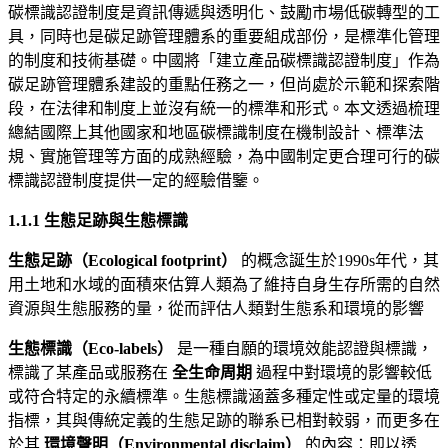
碳標識認證制度是資訊傳遞與透明化、鼓勵市場低碳轉型的工
具，同時也是碳足跡管理體系的重要組成部份，是標準化管理
的制度和技術基礎。中國將「建立產品碳標識認證制度」作為
碳足跡管理體系建設的重點任務之一，但尚處於示範和探索階
段，在法律和制度上並沒有統一的標準和形式。本文透過梳理
總結國際上其他國家和地區碳標識制度在機制設計、標準法
規、實施管理等方面的成熟經驗，為中國制定更合理可行的碳
標識認證制度提供一定的經驗借鑒。
1.1.1
生態足跡與生態標識
生態足跡（Ecological footprint）
的概念誕生於1990s年代，其
用土地和水域的面積來估算人類為了維持自身生存所需的自然
資源與生態服務的量，從而評估人類對生態系和環境的影響
生態標識（Eco-labels）
是一種自願的環境效能認證與標識，
標識了某產品或服務在
全生命周期
過程中對環境的影響較低
或符合特定的永續標準。生態標識涵蓋多種定性或定量的環境
指標，其與傳統定義的生態足跡的聯系已相對較弱，而更多在
於其
環境聲明（Environmental disclaim）
的內容：即以透