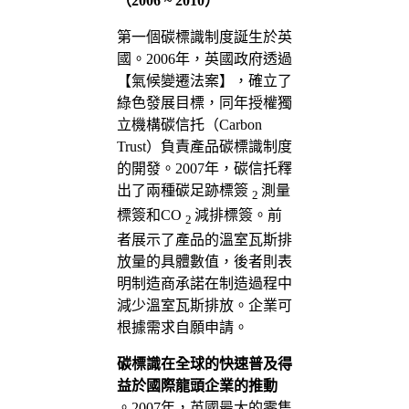
（2006 ~ 2010）
第一個碳標識制度誕生於英
國。2006年，英國政府透過
【氣候變遷法案】，確立了
綠色發展目標，同年授權獨
立機構碳信托（Carbon
Trust）負責產品碳標識制度
的開發。2007年，碳信托釋
出了兩種碳足跡標簽
測量
2
標簽和CO
減排標簽。前
2
者展示了產品的溫室瓦斯排
放量的具體數值，後者則表
明制造商承諾在制造過程中
減少溫室瓦斯排放。企業可
根據需求自願申請。
碳標識在全球的快速普及得
益於國際龍頭企業的推動
。2007年，英國最大的零售