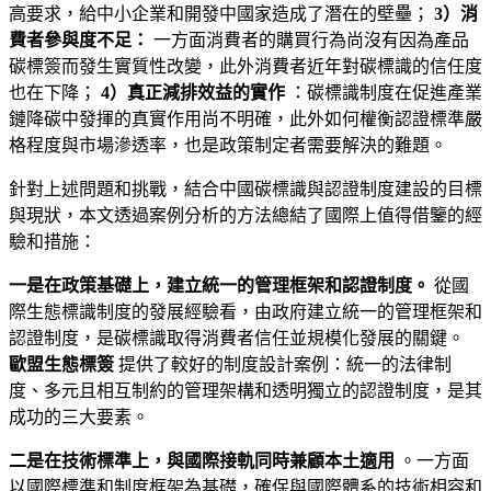
高要求，給中小企業和開發中國家造成了潛在的壁壘；
3）消
費者參與度不足：
一方面消費者的購買行為尚沒有因為產品
碳標簽而發生實質性改變，此外消費者近年對碳標識的信任度
也在下降；
4）真正減排效益的實作
：碳標識制度在促進產業
鏈降碳中發揮的真實作用尚不明確，此外如何權衡認證標準嚴
格程度與市場滲透率，也是政策制定者需要解決的難題。
針對上述問題和挑戰，結合中國碳標識與認證制度建設的目標
與現狀，本文透過案例分析的方法總結了國際上值得借鑒的經
驗和措施：
一是在政策基礎上，建立統一的管理框架和認證制度。
從國
際生態標識制度的發展經驗看，由政府建立統一的管理框架和
認證制度，是碳標識取得消費者信任並規模化發展的關鍵。
歐盟生態標簽
提供了較好的制度設計案例：統一的法律制
度、多元且相互制約的管理架構和透明獨立的認證制度，是其
成功的三大要素。
二是在技術標準上，與國際接軌同時兼顧本土適用
。一方面
以國際標準和制度框架為基礎，確保與國際體系的技術相容和