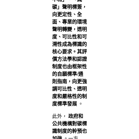
碳」聲明標簽，
向更定性、全
面、專業的環境
聲明轉變，透明
度、可比性和可
溯性成為標識的
核心要求。其評
價方法學和認證
制度也由框架性
的自願標準/通
則指南，向更強
調可比性、透明
度和嚴格性的制
度標準發展
。
此外，
政府和
公共機構對碳標
識制度的幹預也
加強
。一方