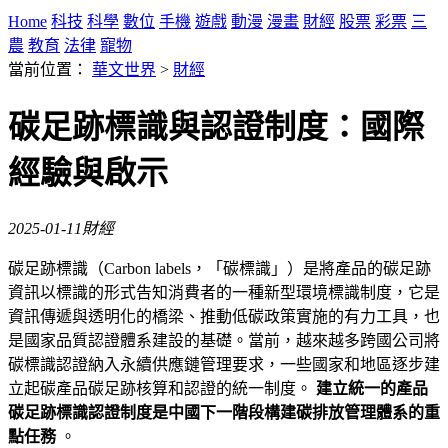
Home
科技
科學
數位
手機
遊戲
動漫
漫畫
財經
股票
彩票
三
農
教育
法律
寵物
當前位置：
華文世界
>
財經
碳足跡標識與認證制度：國際
經驗與啟示
2025-01-11
財經
碳足跡標識（Carbon labels，「碳標識」）是將產品的碳足跡
資訊以標識的形式告知消費者的一種新型環境標識制度，它是
資訊傳遞與透明化的橋梁、推動低碳政策實施的有力工具，也
是國家品質認證體系建設的基礎。當前，越來越多跨國公司將
碳標識認證納入永續供應鏈管理要求，一些國家和地區逐步建
立起碳產品碳足跡核算和認證的統一制度。
建立統一的產品
碳足跡標識認證制度是中國下一階段構建碳排放管理體系的重
點任務
。