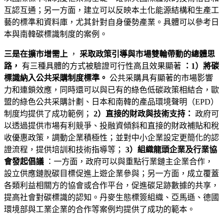
互認互通；另一方面，建立可以反映本土化能源結構和生產工
藝的標準和資料庫，尤其針對自身優勢產業。具體可以參考日
本與南韓碳標識制度的案例。
三是在擴市增需上
，
采取政策引導與市場雙輪帶動的總體思
路，
有三種具體的方式被驗證可行性高且效果顯著
：1）將碳
標識納入公共采購制度標準。
公共采購具有顯著的市場影響
力和連鎖效應，同時還可以與已有的綠色低碳政策相結合，歐
盟的綠色公共采購計劃、日本和南韓的產品環境聲明（EPD）
制度均提供了成功範例；
2）直接的財政與技術支持：
政府可
以透過提供市場有利競爭、投融資傾斜和直接的財政補貼和稅
收優惠政策，調動企業積極性；並對中小企業設定更簡化的認
證流程，提供培訓和技術指導等；
3）組織龍頭企業及行業協
會發起倡議
：一方面，政府可以與重點行業鏈主企業合作，
設立供應鏈脫碳目標促進上遊企業參與；另一方面，成立覆蓋
各類利益相關方的協會或合作平台，促進碳足跡數據的共享，
提高社會對碳標識的認知。丹麥生態標簽組織、亞馬遜、德國
環境部與工業企業的合作等案例均提供了成功的範本。