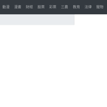
動漫
漫畫
財經
股票
彩票
三農
教育
法律
寵物