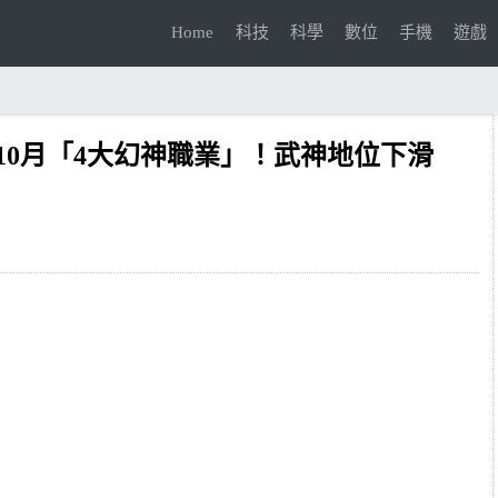
Home
科技
科學
數位
手機
遊戲
10月「4大幻神職業」！武神地位下滑