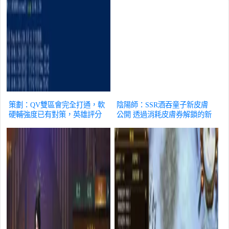
策劃：QV雙區會完全打通，軟
陰陽師：SSR酒吞童子新皮膚
硬輔強度已有對策，英雄評分
公開 透過消耗皮膚券解鎖的新
維度解讀
遊戲
裝
遊戲