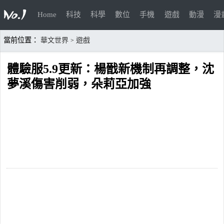
Home
科技
科學
數位
手機
遊戲
動漫
漫
當前位置：
華文世界
遊戲
>
體驗服5.9更新：楊戩新機制再調整，沈
夢溪傷害削弱，朵莉亞加強