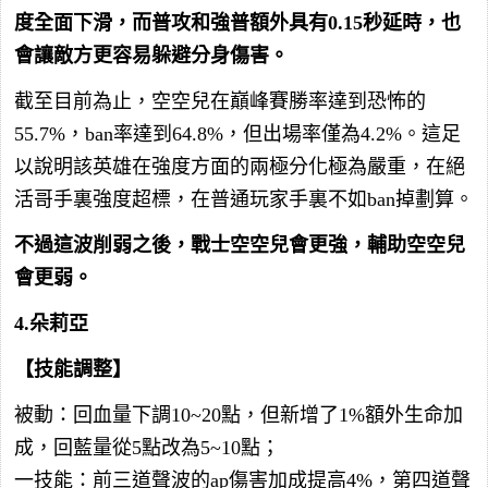
度全面下滑，而普攻和強普額外具有0.15秒延時，也
會讓敵方更容易躲避分身傷害。
截至目前為止，空空兒在巔峰賽勝率達到恐怖的
55.7%，ban率達到64.8%，但出場率僅為4.2%。這足
以說明該英雄在強度方面的兩極分化極為嚴重，在絕
活哥手裏強度超標，在普通玩家手裏不如ban掉劃算。
不過這波削弱之後，戰士空空兒會更強，輔助空空兒
會更弱。
4.朵莉亞
【技能調整】
被動：回血量下調10~20點，但新增了1%額外生命加
成，回藍量從5點改為5~10點；
一技能：前三道聲波的ap傷害加成提高4%，第四道聲