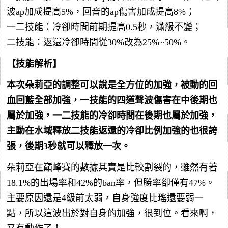
波ap加成提高5%，回音的ap傷害加成提高8%；
一二技能：冷卻時間前期提高0.5秒，滿級不變；
二技能：返還冷卻時間從30%改為25%~50%。
【技能解析】
本次朵莉亞的調整可以說是全方位的加強，被動的回
血回藍全部加強，一技能的四道聲波傷害在中後期也
屬於加強，一二技能的冷卻時間在後期也屬於加強，
主動在水域釋放二技能返還的冷卻比例加強的也很誇
張，後期3秒就可以釋放一次。
朵莉亞在巔峰賽的數據其實是比較割裂的，雖然有著
18.1%的出場率和42%的ban率，但勝率卻僅有47%。
主要原因還是4級前太弱，自身強度比瑤還要弱一
點，所以這波出於對自身的加強，很到位。看來啊，