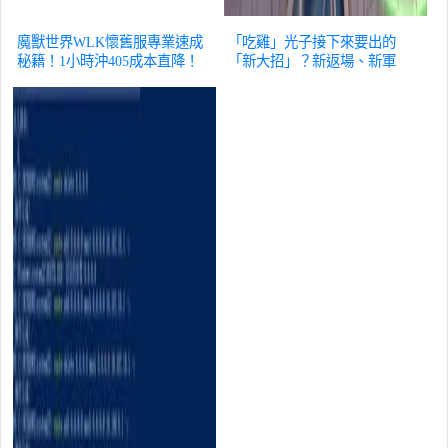
魔獸世界WLK懷舊服專業速成
「吃雞」光子接下來要出的
秘籍！1小時沖405成本直降！
「新大招」？新返場、新軍
遊戲
需、新手冊！
遊戲