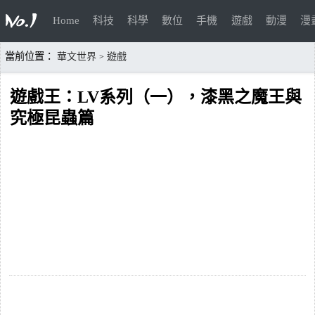
Home
科技
科學
數位
手機
遊戲
動漫
漫
當前位置：
華文世界
遊戲
>
遊戲王：LV系列（一），漆黑之魔王與
究極昆蟲篇