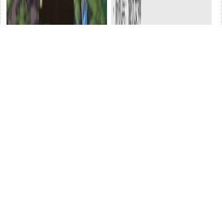
【DNF手遊】小號千萬別刷深
鋼嵐：審判洛莎技能前瞻分
淵了，看比爆輔助裝還劃算的
析！這位周年慶限定值得我們
摸金圖！
遊戲
抽滿麽？
遊戲