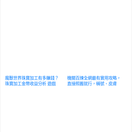
魔獸世界珠寶加工有多賺錢？
機關百煉全網最有實用攻略，
珠寶加工金幣收益分析
遊戲
直接照搬就行，稱號、皮膚
100%可得
遊戲