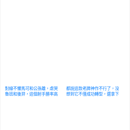
對線不懼馬可和公孫離，虐哭
都說這款老牌神作不行了，沒
魯班和後羿，這個射手勝率高
想到它不僅成功轉型，還拿下
達54%
遊戲
年度最佳
遊戲