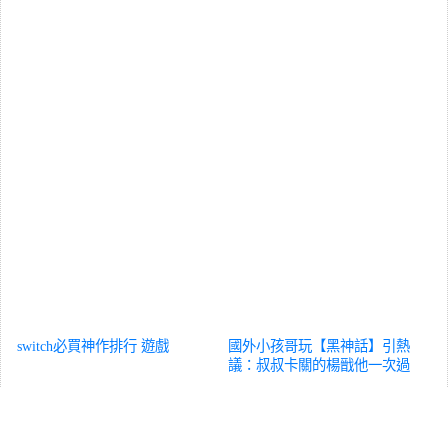
switch必買神作排行
遊戲
國外小孩哥玩【黑神話】引熱
議：叔叔卡關的楊戩他一次過
遊戲