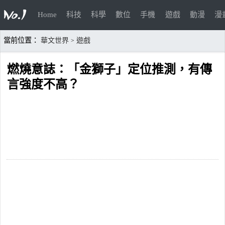
Home
科技
科學
數位
手機
遊戲
動漫
漫
當前位置：
華文世界
遊戲
>
燃燒意誌：「金獅子」定位推測，有傳
言強度不高？