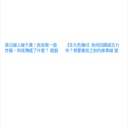
首日線上破千萬！民俗第一遊
【生化危機9】為何回歸諾古力
炸服，到底傳遞了什麽？
遊戲
市？想要重拾之前的故事線
遊
戲