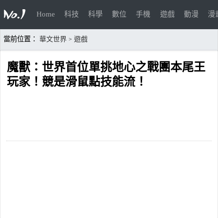
Home
科技
科學
數位
手機
遊戲
動漫
漫
當前位置：
華文世界
遊戲
>
魔獸：世界首位單挑地心之戰團本尾王
玩家！競是滑鼠點技能流！