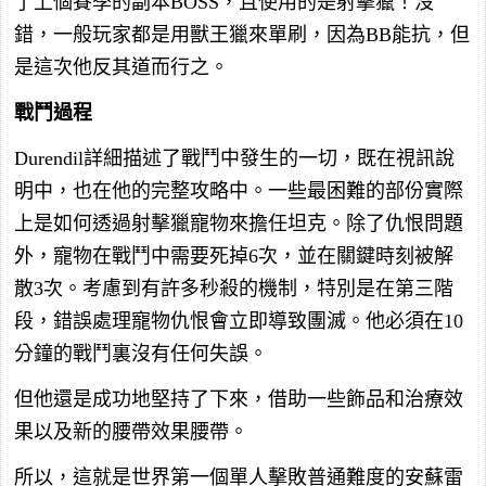
了上個賽季的副本BOSS，且使用的是射擊獵！沒
錯，一般玩家都是用獸王獵來單刷，因為BB能抗，但
是這次他反其道而行之。
戰鬥過程
Durendil詳細描述了戰鬥中發生的一切，既在視訊說
明中，也在他的完整攻略中。一些最困難的部份實際
上是如何透過射擊獵寵物來擔任坦克。除了仇恨問題
外，寵物在戰鬥中需要死掉6次，並在關鍵時刻被解
散3次。考慮到有許多秒殺的機制，特別是在第三階
段，錯誤處理寵物仇恨會立即導致團滅。他必須在10
分鐘的戰鬥裏沒有任何失誤。
但他還是成功地堅持了下來，借助一些飾品和治療效
果以及新的腰帶效果腰帶。
所以，這就是世界第一個單人擊敗普通難度的安蘇雷