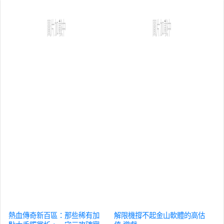
熱血傳奇新百區：那些稀有加
解限機撐不起金山軟體的高估