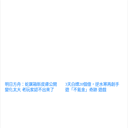
明日方舟：蛇屠箱新皮膚公開
3天白嫖20個億，逆水寒再創手
變化太大 老玩家認不出來了
遊「不氪金」奇跡
遊戲
遊戲