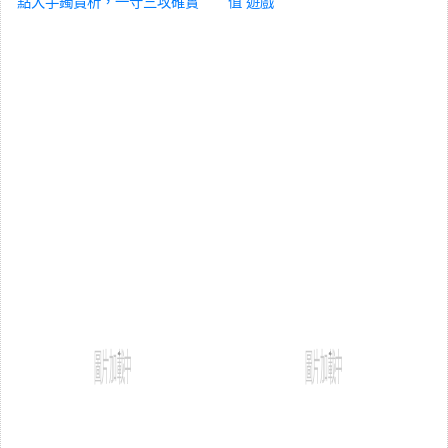
點大手鐲賞析，一守三攻確實
值
遊戲
強悍！
遊戲