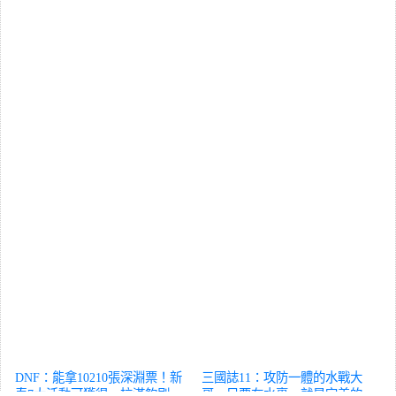
DNF：能拿10210張深淵票！新
三國誌11：攻防一體的水戰大
春7大活動可獲得，拉滿夠刷
哥，只要在水裏，就是完美的