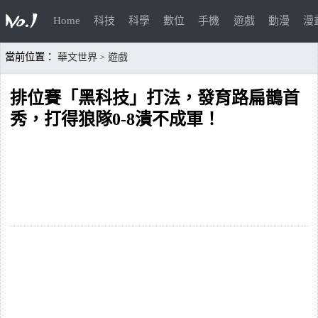
Home
科技
科學
數位
手機
遊戲
動漫
漫
當前位置：
華文世界
遊戲
>
排位賽「黑科技」打法，發育路扁鵲首
秀，打得狼隊0-8潰不成軍！