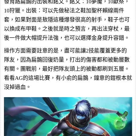
發育路扁鵲的出裝和銘文。銘文：10夢魘，10獻祭，
10狩獵。出裝：可以先做秘法之鞋加聖杯賴線兩件
套，如果對面是敖隱這種爆發很高的射手，鞋子也可
以換成布甲鞋。之後就是時之預言，再出法穿杖，最
後一件做大帽提升法強，也可以選擇金身提升容錯。
操作方面需要註意的是，盡可能讓2技能覆蓋更多的
隊友，因為扁鵲回復奶量，打出的傷害都和被動層數
有關。團戰前，最好把隊友頭上的被動都刷到五層。
看看AG的這場比賽，有小俞的扁鵲，鐘意的鎧根本就
沒掉過血。