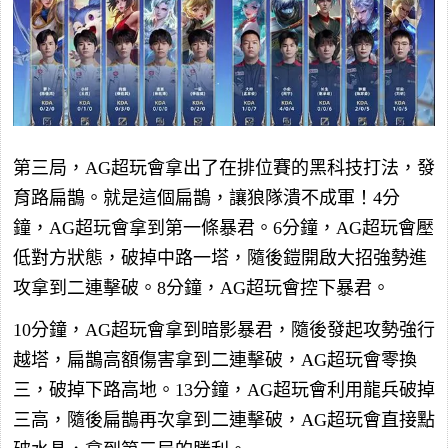
第三局，AG超玩會拿出了在排位賽的黑科技打法，發
育路扁鵲。就是這個扁鵲，讓狼隊潰不成軍！4分
鐘，AG超玩會拿到第一條暴君。6分鐘，AG超玩會壓
低對方狀態，破掉中路一塔，隨後鎧開啟大招強勢進
攻拿到二連擊破。8分鐘，AG超玩會控下暴君。
10分鐘，AG超玩會拿到暗影暴君，隨後發起攻勢強行
越塔，扁鵲高額傷害拿到二連擊破，AG超玩會零換
三，破掉下路高地。13分鐘，AG超玩會利用龍兵破掉
三高，隨後扁鵲再次拿到二連擊破，AG超玩會直接點