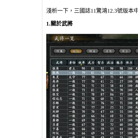
淺析一下，三國誌11驚鴻12.3號版
1.關於武將