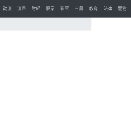
動漫
漫畫
財經
股票
彩票
三農
教育
法律
寵物