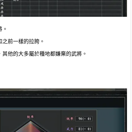
將。
和之前一樣的拉胯。
，其他的大多屬於種地都嫌棄的武將。