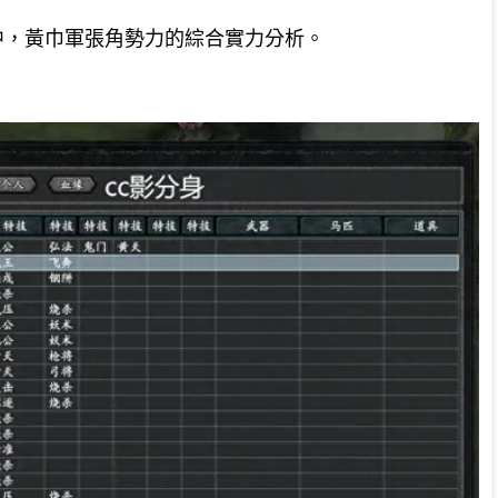
本中，黃巾軍張角勢力的綜合實力分析。