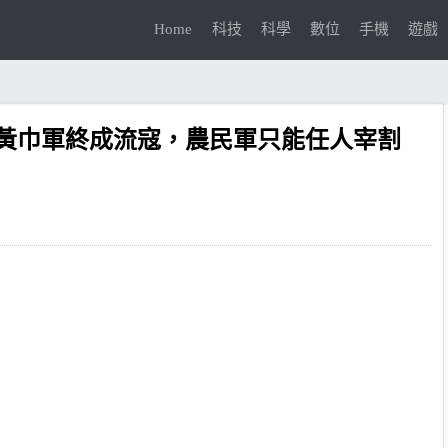
Home
科技
科學
數位
手機
遊戲
，黃巾軍終成流寇，農民軍只能任人宰割