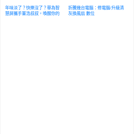
年味淡了？快樂沒了？華為智
折騰幾台電腦：修電腦/升級清
慧屏攜手董浩叔叔，喚醒你的
灰換風扇
數位
快樂風車
數位