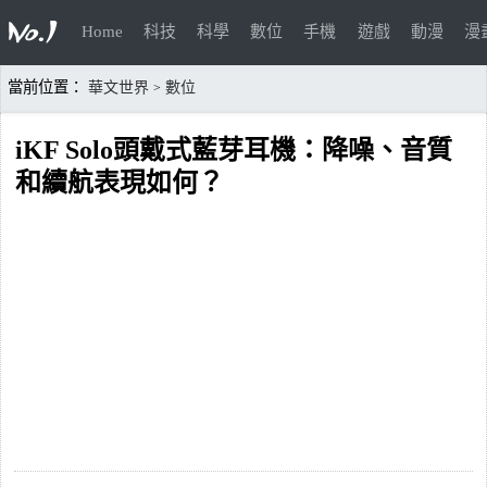
Home
科技
科學
數位
手機
遊戲
動漫
漫
當前位置：
華文世界
數位
>
iKF Solo頭戴式藍芽耳機：降噪、音質
和續航表現如何？