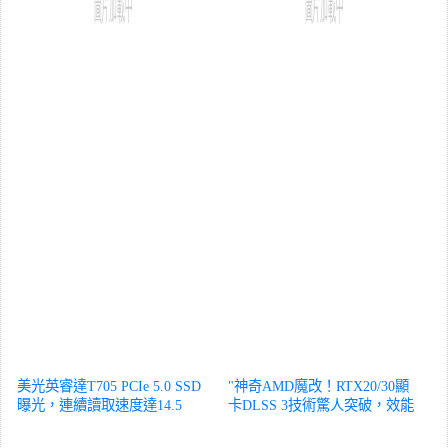
美光英睿達T705 PCIe 5.0 SSD
"神奇AMD魔改！RTX20/30顯
曝光，連續讀取速度達14.5
卡DLSS 3技術驚人突破，效能
GB/s
數位
狂飆75%！"
數位