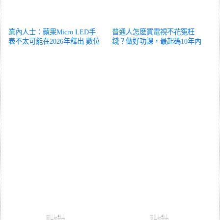
業內人士：蘋果Micro LED手
普通人怎麽買電視不花冤枉
表不太可能在2026年釋出
數位
錢？做好功課，最起碼10年內
不會換
數位