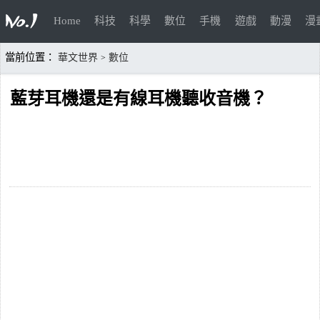
Home
科技
科學
數位
手機
遊戲
動漫
漫
當前位置：
華文世界
數位
>
藍芽耳機還是有線耳機聽收音機？