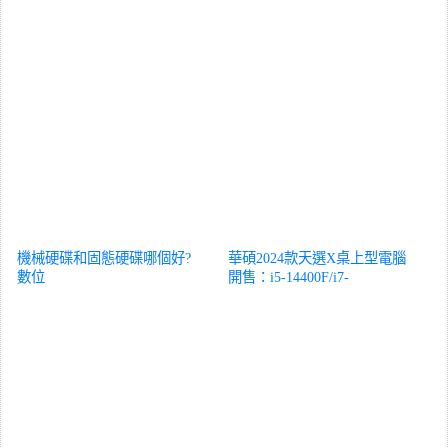
機械硬碟和固態硬碟哪個好?
華碩2024款天選X桌上型電腦
數位
開售：i5-14400F/i7-
14700F+RTX 4060Ti
數位