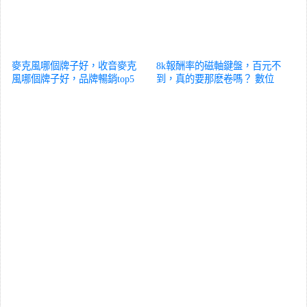
麥克風哪個牌子好，收音麥克
8k報酬率的磁軸鍵盤，百元不
風哪個牌子好，品牌暢銷top5
到，真的要那麽卷嗎？
數位
爆款分享
數位