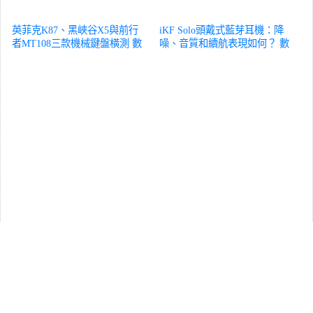
英菲克K87、黑峽谷X5與前行
iKF Solo頭戴式藍芽耳機：降
者MT108三款機械鍵盤橫測
數
噪、音質和續航表現如何？
數
位
位