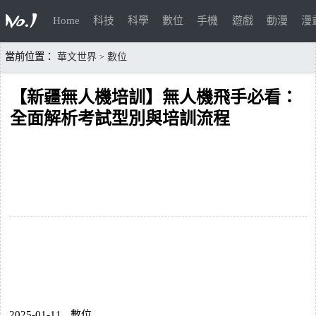
Home
科技
科學
數位
手機
遊戲
動漫
漫
當前位置：
華文世界
數位
>
【新疆無人機培訓】無人機飛手必看：
全面解析考試型別與培訓流程
2025-01-11
數位