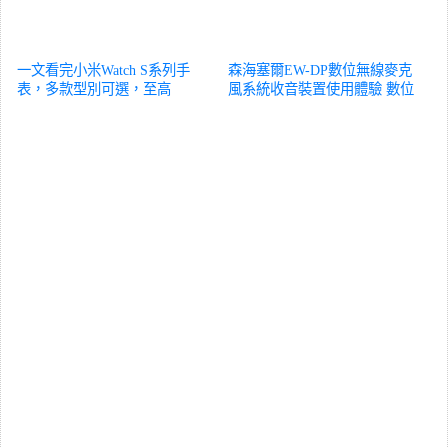
一文看完小米Watch S系列手
森海塞爾EW-DP數位無線麥克
表，多款型別可選，至高
風系統收音裝置使用體驗
數位
586mAh電池
數位