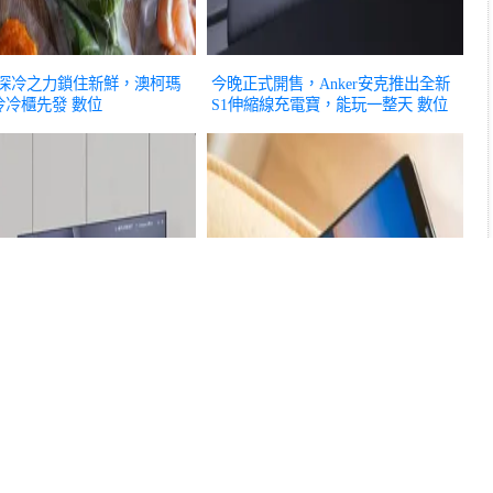
℃深冷之力鎖住新鮮，澳柯瑪
今晚正式開售，Anker安克推出全新
冷冷櫃先發
數位
S1伸縮線充電寶，能玩一整天
數位