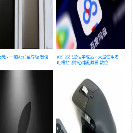
機 - 一加Ace5至尊版
數位
iOS 26只是個半成品，大量使用者
吐槽控制中心雜亂難看
數位