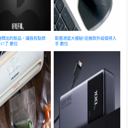
晚釋出的新品，讓我有點想
鉅惠滑鼠大揭秘!這幾款外設值得入
e17了
數位
手
數位