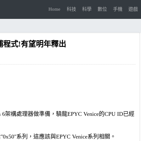
Home
科技
科學
數位
手機
遊戲
修補程式!有望明年釋出
6架構處理器做準備，驍龍EPYC Venice的CPU ID已經
"0x50"系列，這應該與EPYC Venice系列相關。