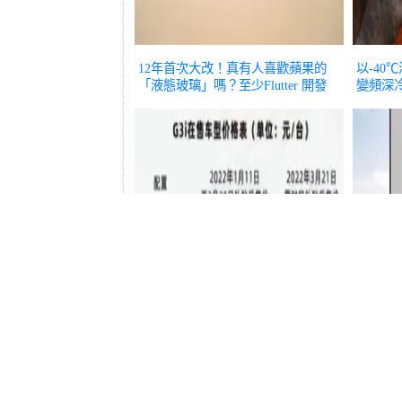
12年首次大改！真有人喜歡蘋果的
以-40
「液態玻璃」嗎？至少Flutter 開發
變頻深
者的噩夢開始了
數位