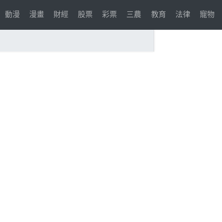
動漫
漫畫
財經
股票
彩票
三農
教育
法律
寵物