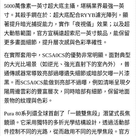
5000萬像素一英寸超大底主攝，堪稱業界最強一英
寸。其殺手鐧在於：超大底配合RYYB濾光陣列，顯
著提升暗光捕捉能力，實作「夜視儀」效果；以及超
大動態範圍，官方宣稱遠超索尼一英寸競品，能保留
更多畫面細節，提升層次感與色彩準確性。
在實際套用中，SC5A0CS的優勢非常明顯。面對典型
的大光比場景（如逆光、強光直射下的室內外），普
通傳感器常導致亮部過曝遺失細節或暗部欠曝一片漆
黑。而SC5A0CS能做到亮部不過曝，例如清晰呈現夕
陽周邊雲彩的豐富層次，同時暗部有細節，保留地面
景物的紋理與色彩。
Pura 80系列還全球首創了「一鏡雙焦段」潛望式長焦
鏡頭。它采用獨特的多折光學結構設計，透過活動部
件控制不同的光路，從而啟用不同的光學焦段。官方