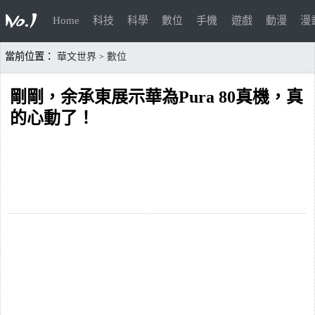
Home
科技
科學
數位
手機
遊戲
動漫
漫
當前位置：
華文世界
數位
>
剛剛，余承東展示華為Pura 80真機，真
的心動了！