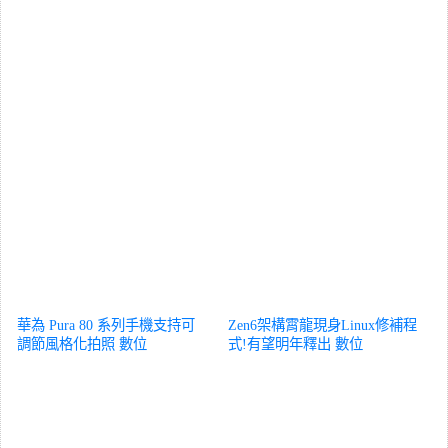
華為 Pura 80 系列手機支持可
Zen6架構霄龍現身Linux修補程
調節風格化拍照
數位
式!有望明年釋出
數位