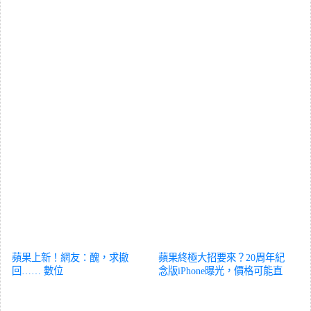
蘋果上新！網友：醜，求撤
蘋果終極大招要來？20周年紀
回……
數位
念版iPhone曝光，價格可能直
接起飛？
數位