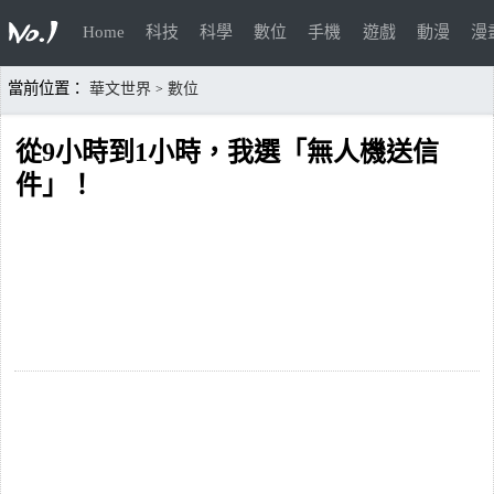
Home
科技
科學
數位
手機
遊戲
動漫
漫
當前位置：
華文世界
數位
>
從9小時到1小時，我選「無人機送信
件」！