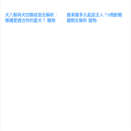
犬八聯與犬四聯疫苗全解析：
銀漸層多久能認主人？8周齡關
哪種更適合你的愛犬？
寵物
鍵期全解析
寵物