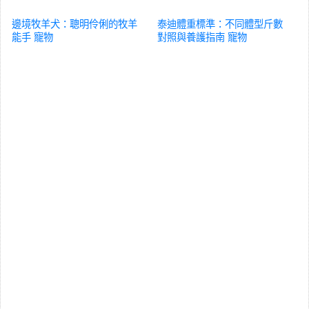
邊境牧羊犬：聰明伶俐的牧羊
泰迪體重標準：不同體型斤數
能手
寵物
對照與養護指南
寵物