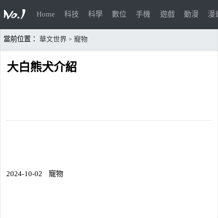
Home
科技
科學
數位
手機
遊戲
動漫
漫
當前位置：
華文世界
寵物
>
大白熊犬介紹
2024-10-02
寵物