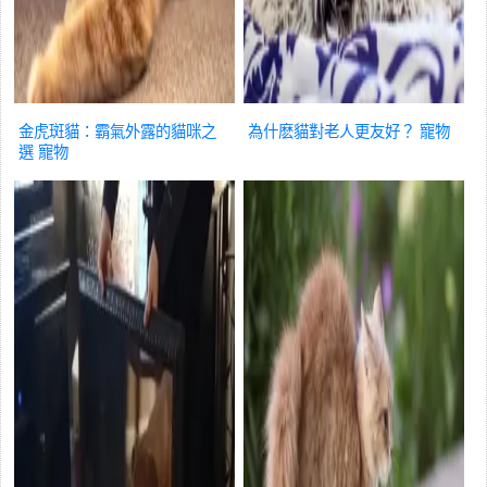
金虎斑貓：霸氣外露的貓咪之
為什麽貓對老人更友好？
寵物
選
寵物