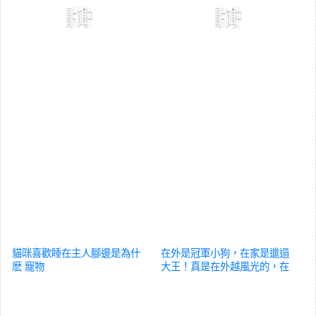
貓咪喜歡睡在主人腳邊是為什
在外是冠軍小狗，在家是邋遢
麽
寵物
大王！真是在外越風光的，在
家越邋遢
寵物