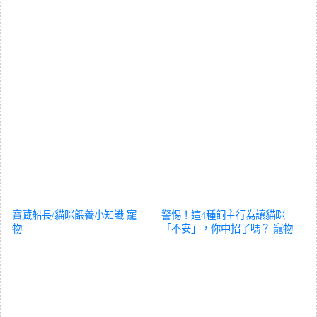
寶藏船長/貓咪餵養小知識
寵
警惕！這4種飼主行為讓貓咪
物
「不安」，你中招了嗎？
寵物