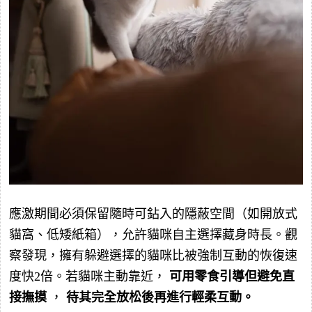
應激期間必須保留隨時可鉆入的隱蔽空間（如開放式
貓窩、低矮紙箱），允許貓咪自主選擇藏身時長。觀
察發現，擁有躲避選擇的貓咪比被強制互動的恢復速
度快2倍。若貓咪主動靠近，
可用零食引導但避免直
接撫摸
，
待其完全放松後再進行輕柔互動。