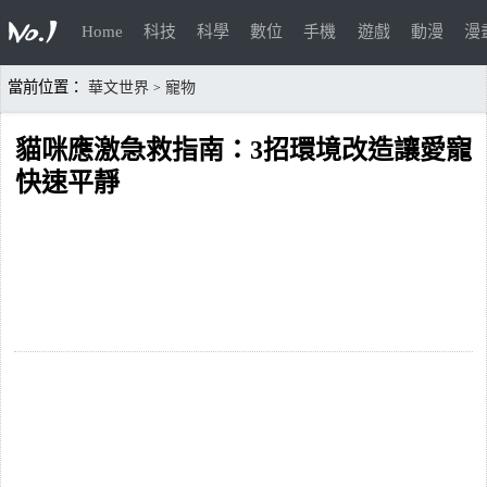
Home
科技
科學
數位
手機
遊戲
動漫
漫
當前位置：
華文世界
寵物
>
貓咪應激急救指南：3招環境改造讓愛寵
快速平靜