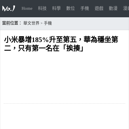
Home
科技
科學
數位
手機
遊戲
動漫
漫
當前位置：
華文世界
手機
>
小米暴增185%升至第五，華為穩坐第
二，只有第一名在「挨揍」