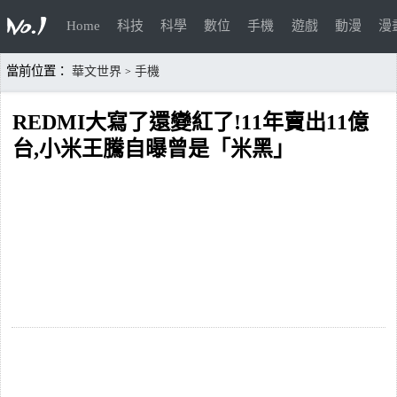
Home
科技
科學
數位
手機
遊戲
動漫
漫
當前位置：
華文世界
手機
>
REDMI大寫了還變紅了!11年賣出11億
台,小米王騰自曝曾是「米黑」