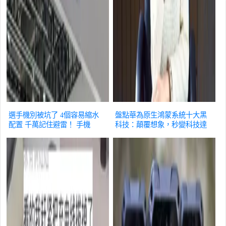
選手機別被坑了 4個容易縮水
盤點華為原生鴻蒙系統十大黑
配置 千萬記住避雷！
手機
科技：顛覆想象，秒變科技達
人
手機