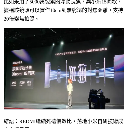
比如采用了5000萬像素的浮動長焦，與小米15同款，
據稱該鏡頭可以實作10cm到無窮遠的對焦距離，支持
20倍變焦拍照。
結語：REDMI繼續死磕價效比，落地小米自研技術成