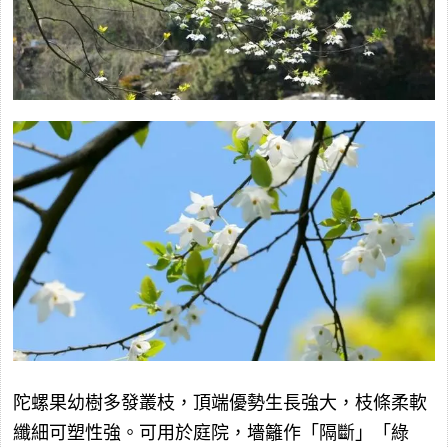
陀螺果幼樹多發叢枝，頂端優勢生長強大，枝條柔軟
纖細可塑性強。可用於庭院，墻籬作「隔斷」「綠