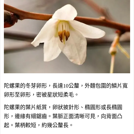
陀螺果的冬芽卵形，長達10公釐，外麵包圍的鱗片寬
卵形至卵形，密被星狀短柔毛。
陀螺果的葉片紙質，卵狀披針形、橢圓形或長橢圓
形，邊緣有細鋸齒。葉脈正面清晰可見，向背面凸
起。葉柄較短，約幾公釐長。