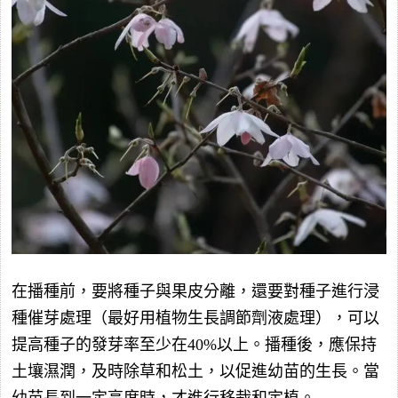
在播種前，要將種子與果皮分離，還要對種子進行浸
種催芽處理（最好用植物生長調節劑液處理），可以
提高種子的發芽率至少在40%以上。播種後，應保持
土壤濕潤，及時除草和松土，以促進幼苗的生長。當
幼苗長到一定高度時，才進行移栽和定植。