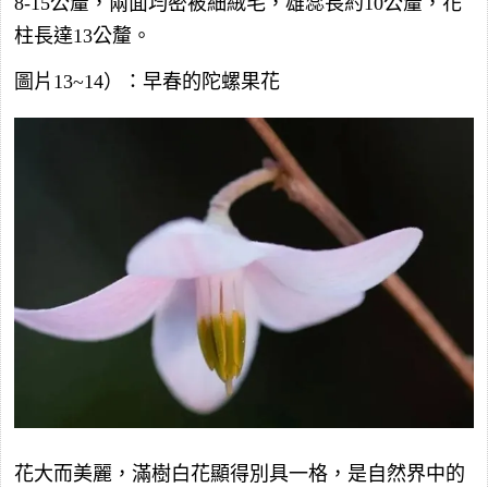
8-15公釐，兩面均密被細絨毛，雄蕊長約10公釐，花
柱長達13公釐。
圖片13~14）：早春的陀螺果花
花大而美麗，滿樹白花顯得別具一格，是自然界中的