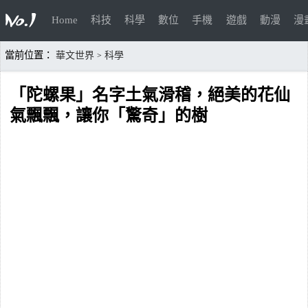
Home
科技
科學
數位
手機
遊戲
動漫
漫
當前位置：
華文世界
科學
>
「陀螺果」名字土氣滑稽，絕美的花仙
氣飄飄，讓你「驚奇」的樹