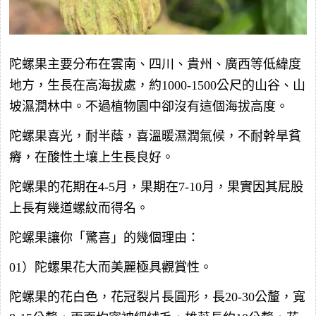
陀螺果主要分布在雲南、四川、貴州、廣西等低緯度
地方，生長在高海拔處，約1000-1500公尺的山谷、山
坡濕潤林中。不過植物園中卻沒有這個海拔高度。
陀螺果喜光，耐半蔭，喜溫暖濕潤氣候，不耐幹旱貧
瘠，在酸性土壤上生長良好。
陀螺果的花期在4-5月，果期在7-10月，果實因其屁股
上長有幾道螺紋而得名。
陀螺果讓你「驚喜」的幾個理由：
01）陀螺果花大而美麗極具觀賞性。
陀螺果的花白色，花冠裂片長圓形，長20-30公釐，寬