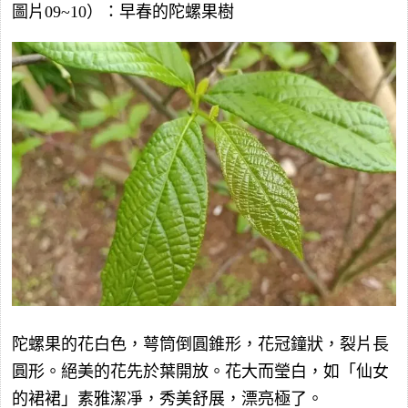
圖片09~10）：早春的陀螺果樹
陀螺果的花白色，萼筒倒圓錐形，花冠鐘狀，裂片長
圓形。絕美的花先於葉開放。花大而瑩白，如「仙女
的裙裙」素雅潔凈，秀美舒展，漂亮極了。