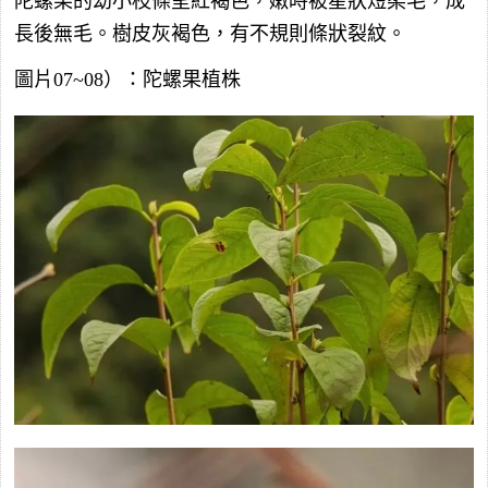
陀螺果的幼小枝條呈紅褐色，嫩時被星狀短柔毛，成
長後無毛。樹皮灰褐色，有不規則條狀裂紋。
圖片07~08）：陀螺果植株