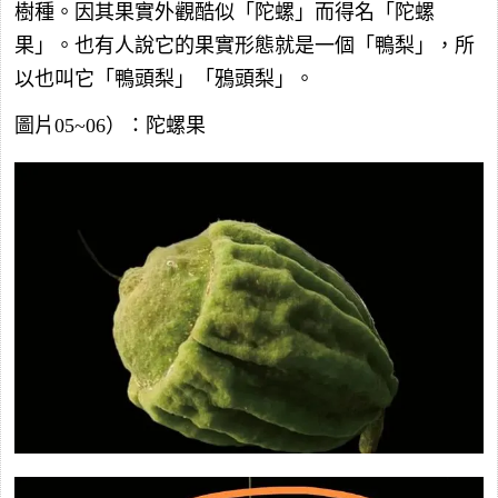
樹種。因其果實外觀酷似「陀螺」而得名「陀螺
果」。也有人說它的果實形態就是一個「鴨梨」，所
以也叫它「鴨頭梨」「鴉頭梨」。
圖片05~06）：陀螺果